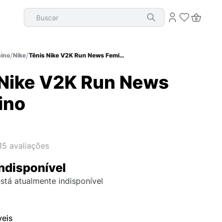
Buscar
ino
Nike
Tênis Nike V2K Run News Feminino
 Nike V2K Run News
ino
15
avaliações
ndisponível
stá atualmente indisponível
veis