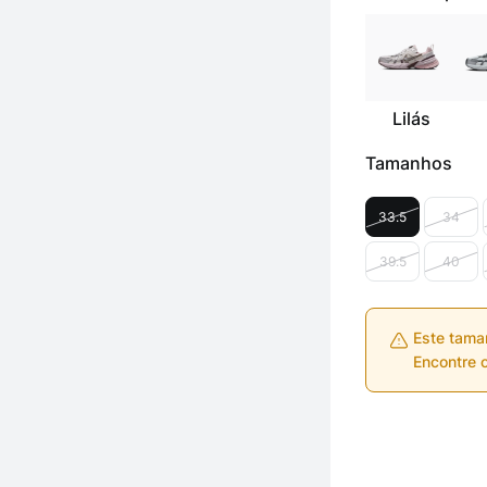
Lilás
Tamanhos
33.5
34
39.5
40
Este tama
Encontre o