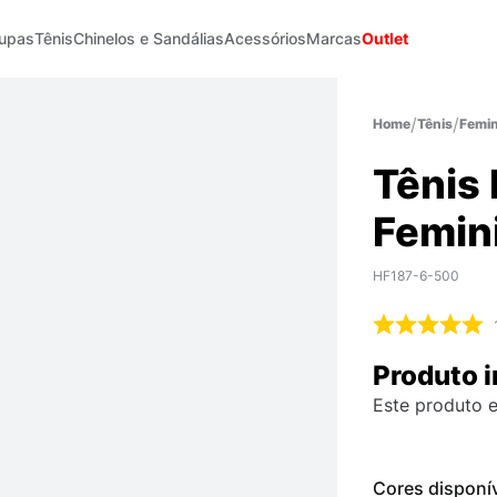
upas
Tênis
Chinelos e Sandálias
Acessórios
Marcas
Outlet
Tênis
Femin
Tênis
Femin
HF187-6-500
Produto i
Este produto e
Cores disponí