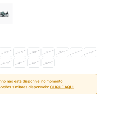
35
35.5
36
37
37.5
38
39
40.5
41
42
42.5
nho não está disponível no momento!
pções similares disponíveis:
CLIQUE AQUI