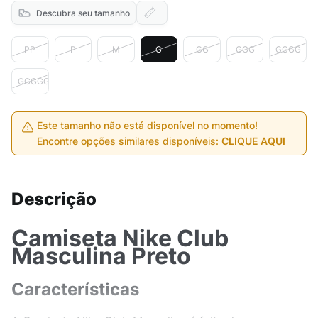
Descubra seu tamanho
PP
P
M
G
GG
GGG
GGGG
GGGGG
Este tamanho não está disponível no momento!
Encontre opções similares disponíveis:
CLIQUE AQUI
Descrição
Camiseta Nike Club
Masculina Preto
Características