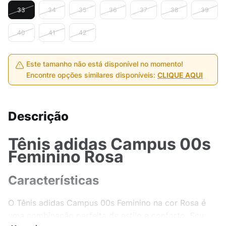
33
34
35
36
37
38
39
40
41
42
Este tamanho não está disponível no momento!
Encontre opções similares disponíveis:
CLIQUE AQUI
Descrição
Tênis adidas Campus 00s
Feminino Rosa
Características
O Tênis adidas Campus 00s Feminino na cor Rosa é
uma combinação perfeita de estilo e conforto. Seu