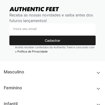
Receba as nossas novidades e saiba antes dos
futuros lançamentos!
Cadastrar
Aceito receber conteúdos da Authentic Feet e concordo com
a
Política de Privacidade
Masculino
Novidades
Feminino
Chinelos e sandálias
Tênis
Outlet
Novidades
Infantil