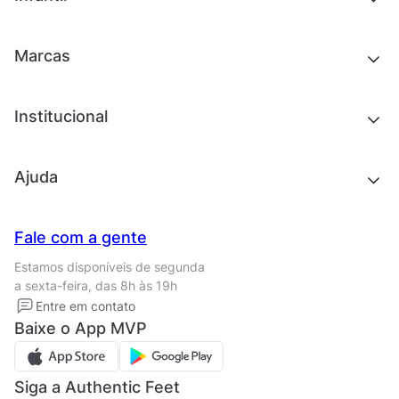
Roupas
Chinelos e sandálias
Acessórios
Tênis
Outlet
Novidades
Marcas
Roupas
Roupas
Acessórios
Tênis
Chinelos e sandálias
Institucional
Acessórios
Outlet
Quem somos
Ajuda
Trabalhe conosco
Seja um franqueado
Nossas lojas
Central de Relacionamento
Fale com a gente
Termos de uso
Tipos de entrega
Estamos disponíveis de segunda
Política de privacidade
Formas de pagamento
a sexta-feira, das 8h às 19h
Solicite seus Dados
Solicite seus dados
Entre em contato
Regulamento CRM/ CASHBACK
Baixe o App MVP
Regulamento cupom
Siga a Authentic Feet