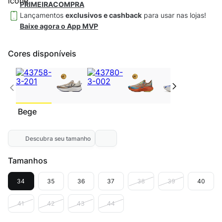
PRIMEIRACOMPRA
Lançamentos
exclusivos e cashback
para usar nas lojas!
Baixe agora o App MVP
Cores disponíveis
Bege
Descubra seu tamanho
Tamanhos
34
35
36
37
38
39
40
41
42
43
44