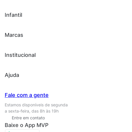
Chinelos e sandálias
Tênis
Outlet
Novidades
Infantil
Roupas
Chinelos e sandálias
Acessórios
Tênis
Outlet
Novidades
Marcas
Roupas
Roupas
Acessórios
Tênis
Chinelos e sandálias
Institucional
Acessórios
Outlet
Quem somos
Ajuda
Trabalhe conosco
Seja um franqueado
Nossas lojas
Central de Relacionamento
Fale com a gente
Termos de uso
Tipos de entrega
Estamos disponíveis de segunda
Política de privacidade
Formas de pagamento
a sexta-feira, das 8h às 19h
Solicite seus Dados
Solicite seus dados
Entre em contato
Regulamento CRM/ CASHBACK
Baixe o App MVP
Regulamento cupom