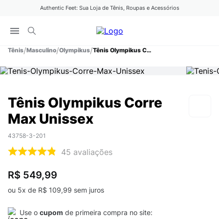
Authentic Feet: Sua Loja de Tênis, Roupas e Acessórios
Tênis
Masculino
Olympikus
Tênis Olympikus Corre Max Unissex
Tênis Olympikus Corre
Max Unissex
43758-3-201
45
avaliações
R$ 549,99
ou
5
x de
R$
109
,
99
sem juros
Use o
cupom
de primeira compra no site: