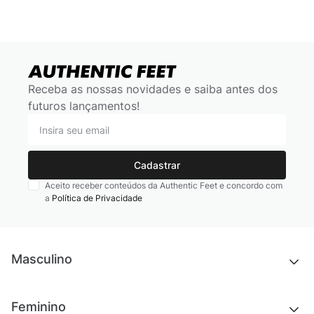
Receba as nossas novidades e saiba antes dos
futuros lançamentos!
Cadastrar
Aceito receber conteúdos da Authentic Feet e concordo com
a
Política de Privacidade
Masculino
Novidades
Feminino