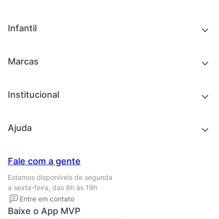
Chinelos e sandálias
Tênis
Outlet
Novidades
Infantil
Roupas
Chinelos e sandálias
Acessórios
Tênis
Outlet
Novidades
Marcas
Roupas
Roupas
Acessórios
Tênis
Chinelos e sandálias
Institucional
Acessórios
Outlet
Quem somos
Ajuda
Trabalhe conosco
Seja um franqueado
Nossas lojas
Central de Relacionamento
Fale com a gente
Termos de uso
Tipos de entrega
Estamos disponíveis de segunda
Política de privacidade
Formas de pagamento
a sexta-feira, das 8h às 19h
Solicite seus Dados
Solicite seus dados
Entre em contato
Regulamento CRM/ CASHBACK
Baixe o App MVP
Regulamento cupom