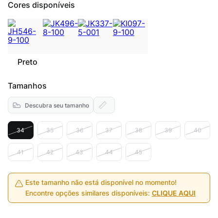
Cores disponíveis
Preto
Tamanhos
Descubra seu tamanho
34
35
36
37
38
39
40
41
42
43
44
45
Este tamanho não está disponível no momento!
Encontre opções similares disponíveis:
CLIQUE AQUI