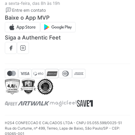
a sexta-feira, das 8h às 19h
Solicite seus Dados
Solicite seus dados
Entre em contato
Regulamento CRM/ CASHBACK
Baixe o App MVP
Regulamento cupom
Siga a Authentic Feet
H2S4 CONFECCAO E CALCADOS LTDA - CNPJ 05.055.599/0025-51
Rua do Curtume, nº 499, Terreo, Lapa de Baixo, São Paulo/SP - CEP:
05065-001