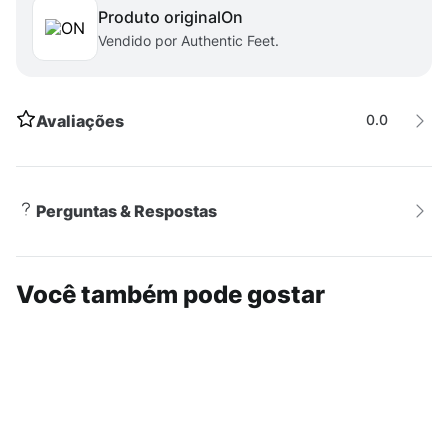
sinônimo de durabilidade e estilo.
Produto original
on
Vendido por Authentic Feet.
Versatilidade
Com um design moderno e urbano, o Tênis On
Avaliações
0.0
Cloudtilt 1 é ideal para compor looks casuais e
esportivos. Seja para um dia de trabalho mais
descontraído ou para uma caminhada no parque, esse
tênis combina perfeitamente com o estilo Athleisure,
Perguntas & Respostas
que une o conforto das roupas esportivas com a
sofisticação das peças do dia a dia.
Você também pode gostar