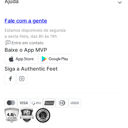
Quem somos
Ajuda
Trabalhe conosco
Seja um franqueado
Nossas lojas
Central de Relacionamento
Fale com a gente
Termos de uso
Tipos de entrega
Estamos disponíveis de segunda
Política de privacidade
Formas de pagamento
a sexta-feira, das 8h às 19h
Solicite seus Dados
Solicite seus dados
Entre em contato
Regulamento CRM/ CASHBACK
Baixe o App MVP
Regulamento cupom
Siga a Authentic Feet