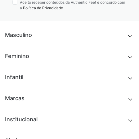
Aceito receber conteúdos da Authentic Feet e concordo com
a
Política de Privacidade
Masculino
Novidades
Feminino
Chinelos e sandálias
Tênis
Outlet
Novidades
Infantil
Roupas
Chinelos e sandálias
Acessórios
Tênis
Outlet
Novidades
Marcas
Roupas
Roupas
Acessórios
Tênis
Chinelos e sandálias
Institucional
Acessórios
Outlet