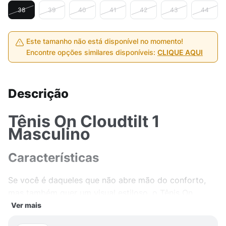
38
39
40
41
42
43
44
Este tamanho não está disponível no momento!
Encontre opções similares disponíveis:
CLIQUE AQUI
Descrição
Tênis On Cloudtilt 1
Masculino
Características
Se você é daqueles que não abre mão do conforto,
mas também quer um visual estiloso, o Tênis On
Cloudtilt 1 Masculino é a escolha perfeita! Feito com
Ver mais
materiais resistentes e de alta qualidade, esse tênis é