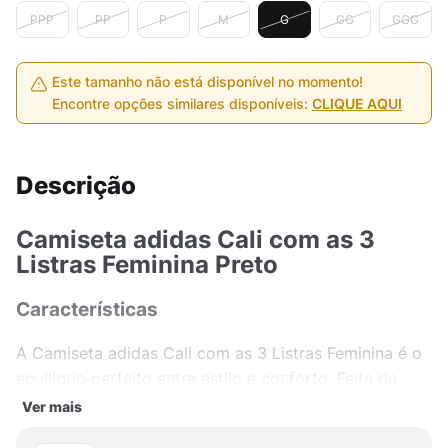
PPP
PP
P
M
G
GG
GGG
Este tamanho não está disponível no momento!
Encontre opções similares disponíveis:
CLIQUE AQUI
Descrição
Camiseta adidas Cali com as 3
Listras Feminina Preto
Características
A Camiseta adidas Cali com as 3 Listras Feminina é o
equilíbrio perfeito entre estilo e conforto. Feita de
Tricot, este tecido macio e respirável proporciona
Ver mais
uma sensação agradável ao toque, ideal para o dia a