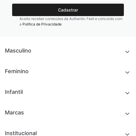
Cadastrar
Aceito receber conteúdos da Authentic Feet e concordo com
a
Política de Privacidade
Masculino
Novidades
Feminino
Chinelos e sandálias
Tênis
Outlet
Novidades
Infantil
Roupas
Chinelos e sandálias
Acessórios
Tênis
Outlet
Novidades
Marcas
Roupas
Roupas
Acessórios
Tênis
Chinelos e sandálias
Institucional