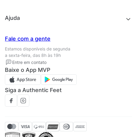
Acessórios
Outlet
Quem somos
Ajuda
Trabalhe conosco
Seja um franqueado
Nossas lojas
Central de Relacionamento
Fale com a gente
Termos de uso
Tipos de entrega
Estamos disponíveis de segunda
Política de privacidade
Formas de pagamento
a sexta-feira, das 8h às 19h
Solicite seus Dados
Solicite seus dados
Entre em contato
Regulamento CRM/ CASHBACK
Baixe o App MVP
Regulamento cupom
Siga a Authentic Feet