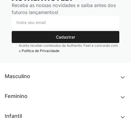
Receba as nossas novidades e saiba antes dos
futuros lançamentos!
Cadastrar
Aceito receber conteúdos da Authentic Feet e concordo com
a
Política de Privacidade
Masculino
Novidades
Feminino
Chinelos e sandálias
Tênis
Outlet
Novidades
Infantil
Roupas
Chinelos e sandálias
Acessórios
Tênis