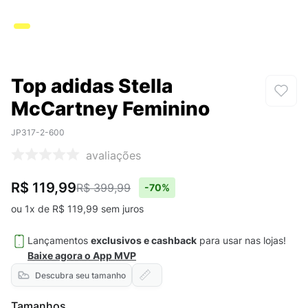
Top adidas Stella
McCartney Feminino
JP317-2-600
avaliações
R$ 119,99
R$ 399,99
-
70%
ou
1
x de
R$
119
,
99
sem juros
Lançamentos
exclusivos e cashback
para usar nas lojas!
Baixe agora o App MVP
Descubra seu tamanho
Tamanhos