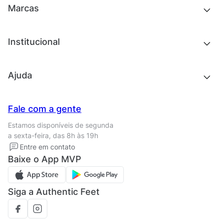
Outlet
Novidades
Marcas
Roupas
Roupas
Acessórios
Tênis
Chinelos e sandálias
Institucional
Acessórios
Outlet
Quem somos
Ajuda
Trabalhe conosco
Seja um franqueado
Nossas lojas
Central de Relacionamento
Fale com a gente
Termos de uso
Tipos de entrega
Estamos disponíveis de segunda
Política de privacidade
Formas de pagamento
a sexta-feira, das 8h às 19h
Solicite seus Dados
Solicite seus dados
Entre em contato
Regulamento CRM/ CASHBACK
Baixe o App MVP
Regulamento cupom
Siga a Authentic Feet