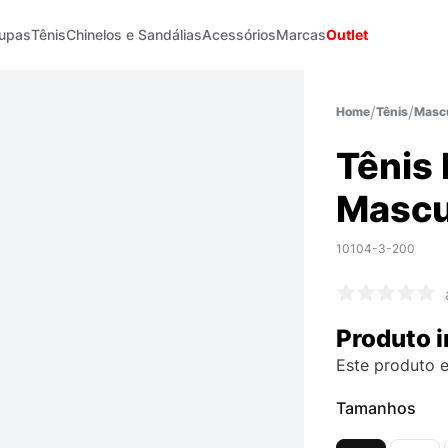
upas
Tênis
Chinelos e Sandálias
Acessórios
Marcas
Outlet
Tênis
Mascu
Tênis 
Mascu
10104-3-200
Produto i
Este produto e
Tamanhos