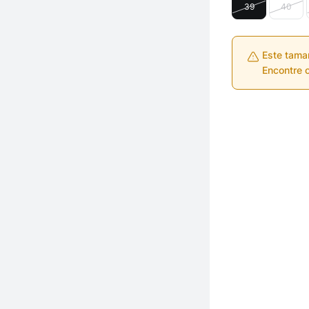
39
40
Este tama
Encontre o