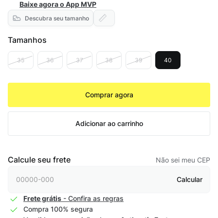
Baixe agora o App MVP
Descubra seu tamanho
Tamanhos
35
36
37
38
39
40
Comprar agora
Adicionar ao carrinho
Calcule seu frete
Não sei meu CEP
Calcular
Frete grátis
- Confira as regras
Compra 100% segura