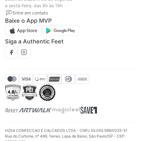
Política de privacidade
Formas de pagamento
a sexta-feira, das 8h às 19h
Solicite seus Dados
Solicite seus dados
Entre em contato
Regulamento CRM/ CASHBACK
Baixe o App MVP
Regulamento cupom
Siga a Authentic Feet
H2S4 CONFECCAO E CALCADOS LTDA - CNPJ 05.055.599/0025-51
Rua do Curtume, nº 499, Terreo, Lapa de Baixo, São Paulo/SP - CEP: