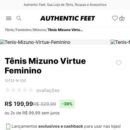
Authentic Feet: Sua Loja de Tênis, Roupas e Acessórios
Tênis
Feminino
Mizuno
Tênis Mizuno Virtue Feminino
Tênis Mizuno Virtue
Feminino
10112-9-100
avaliações
R$ 199,99
R$ 329,99
-
39%
ou
2
x de
R$
99
,
99
sem juros
Lançamentos
exclusivos e cashback
para usar nas lojas!