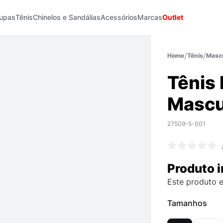
upas
Tênis
Chinelos e Sandálias
Acessórios
Marcas
Outlet
Tênis
Mascu
Tênis
Mascu
27509-5-001
Produto i
Este produto e
Tamanhos