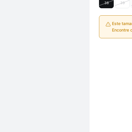
38
39
Este tama
Encontre o