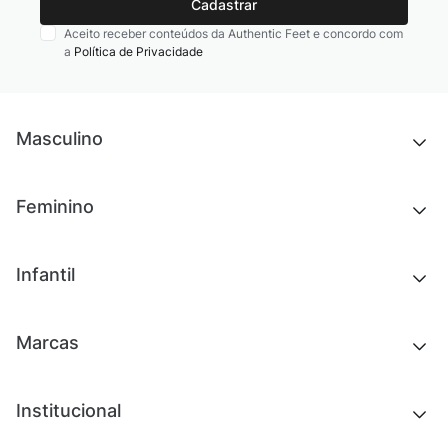
Cadastrar
Aceito receber conteúdos da Authentic Feet e concordo com
a
Política de Privacidade
Masculino
Novidades
Feminino
Chinelos e sandálias
Tênis
Outlet
Novidades
Infantil
Roupas
Chinelos e sandálias
Acessórios
Tênis
Outlet
Novidades
Marcas
Roupas
Roupas
Acessórios
Tênis
Chinelos e sandálias
Institucional
Acessórios