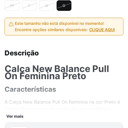
PP
P
M
G
Este tamanho não está disponível no momento!
Encontre opções similares disponíveis:
CLIQUE AQUI
Descrição
Calça New Balance Pull
On Feminina Preto
Características
A Calça New Balance Pull On Feminina na cor Preto é
confeccionada com um tecido de alta qualidade,
sendo composta por 53% de ELASTOMULTIESTER e
Ver mais
47% de POLIÉSTER. Esse material proporciona