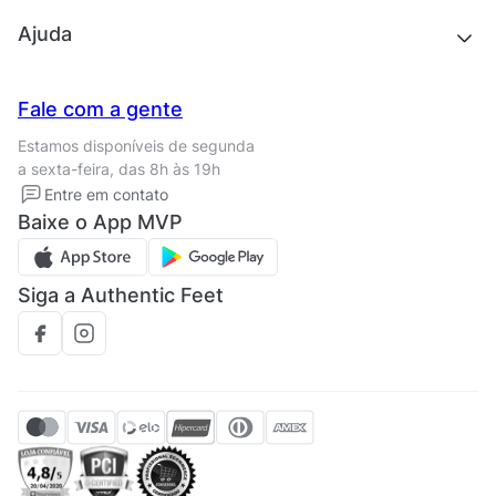
Outlet
Quem somos
Ajuda
Trabalhe conosco
Seja um franqueado
Nossas lojas
Central de Relacionamento
Fale com a gente
Termos de uso
Tipos de entrega
Estamos disponíveis de segunda
Política de privacidade
Formas de pagamento
a sexta-feira, das 8h às 19h
Solicite seus Dados
Solicite seus dados
Entre em contato
Regulamento CRM/ CASHBACK
Baixe o App MVP
Regulamento cupom
Siga a Authentic Feet