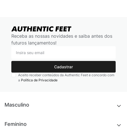
Receba as nossas novidades e saiba antes dos
futuros lançamentos!
Cadastrar
Aceito receber conteúdos da Authentic Feet e concordo com
a
Política de Privacidade
Masculino
Novidades
Feminino