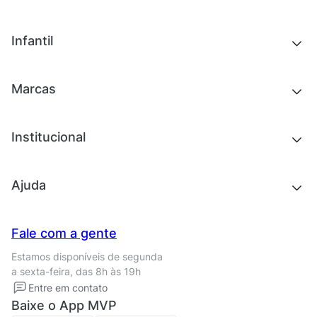
Chinelos e sandálias
Tênis
Outlet
Novidades
Infantil
Roupas
Chinelos e sandálias
Acessórios
Tênis
Outlet
Novidades
Marcas
Roupas
Roupas
Acessórios
Tênis
Chinelos e sandálias
Institucional
Acessórios
Outlet
Quem somos
Ajuda
Trabalhe conosco
Seja um franqueado
Nossas lojas
Central de Relacionamento
Fale com a gente
Termos de uso
Tipos de entrega
Estamos disponíveis de segunda
Política de privacidade
Formas de pagamento
a sexta-feira, das 8h às 19h
Solicite seus Dados
Solicite seus dados
Entre em contato
Regulamento CRM/ CASHBACK
Baixe o App MVP
Regulamento cupom