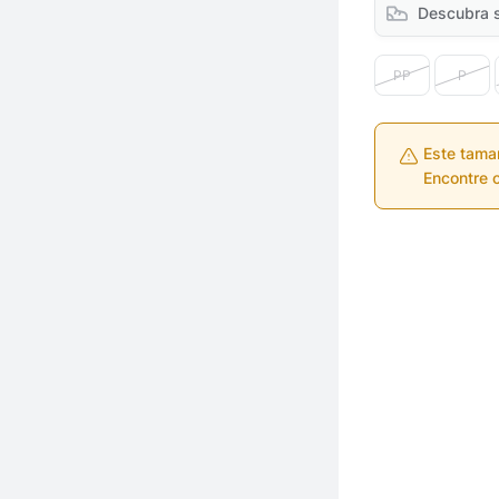
Descubra 
PP
P
Este tama
Encontre o