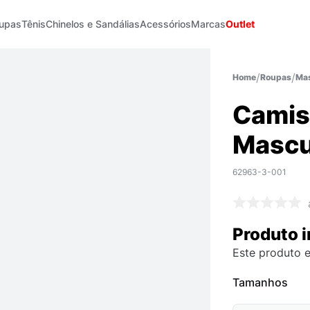
upas
Tênis
Chinelos e Sandálias
Acessórios
Marcas
Outlet
Roupas
Mas
Camis
Mascu
62963-3-001
Produto i
Este produto e
Tamanhos