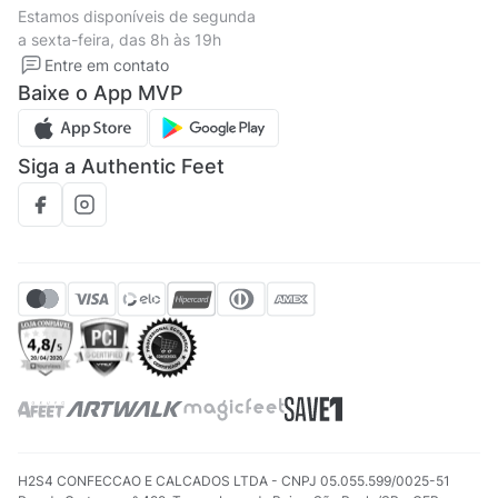
Tipos de entrega
Estamos disponíveis de segunda
Política de privacidade
Formas de pagamento
a sexta-feira, das 8h às 19h
Solicite seus Dados
Solicite seus dados
Entre em contato
Regulamento CRM/ CASHBACK
Baixe o App MVP
Regulamento cupom
Siga a Authentic Feet
H2S4 CONFECCAO E CALCADOS LTDA - CNPJ 05.055.599/0025-51