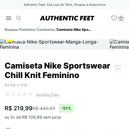
Authentic Feet: Sua Loja de Tênis, Roupas e Acessórios
Roupas
Feminino
Camisetas
Camiseta Nike Sportswear Chill Knit Feminino
Camiseta Nike Sportswear
Chill Knit Feminino
HJ124-2-010
avaliações
R$ 219,99
R$ 449,99
-
51%
ou
2
x de
R$
109
,
99
sem juros