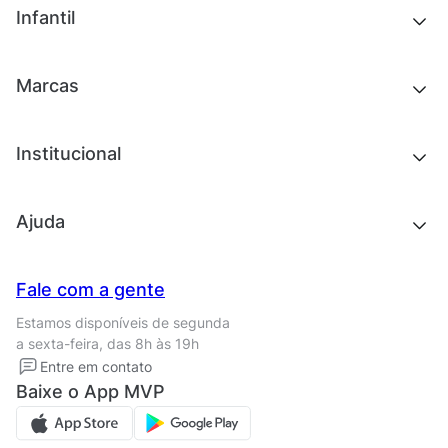
Outlet
Novidades
Infantil
Roupas
Chinelos e sandálias
Acessórios
Tênis
Outlet
Novidades
Marcas
Roupas
Roupas
Acessórios
Tênis
Chinelos e sandálias
Institucional
Acessórios
Outlet
Quem somos
Ajuda
Trabalhe conosco
Seja um franqueado
Nossas lojas
Central de Relacionamento
Fale com a gente
Termos de uso
Tipos de entrega
Estamos disponíveis de segunda
Política de privacidade
Formas de pagamento
a sexta-feira, das 8h às 19h
Solicite seus Dados
Solicite seus dados
Entre em contato
Regulamento CRM/ CASHBACK
Baixe o App MVP
Regulamento cupom