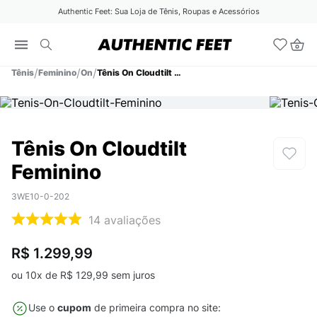
Authentic Feet: Sua Loja de Tênis, Roupas e Acessórios
Tênis
Feminino
On
Tênis On Cloudtilt Feminino
Tênis On Cloudtilt
Feminino
3WE10-0-202
14
avaliações
R$ 1.299,99
ou
10
x de
R$
129
,
99
sem juros
Use o
cupom
de primeira compra no site: