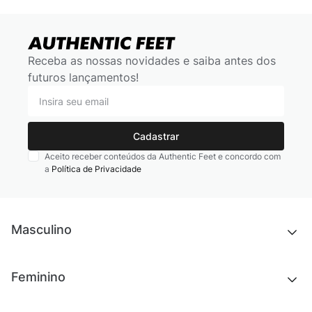
Receba as nossas novidades e saiba antes dos
futuros lançamentos!
Cadastrar
Aceito receber conteúdos da Authentic Feet e concordo com
a
Política de Privacidade
Masculino
Novidades
Feminino
Chinelos e sandálias
Tênis