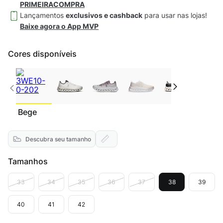
PRIMEIRACOMPRA
Lançamentos
exclusivos e cashback
para usar nas lojas!
Baixe agora o App MVP
Cores disponíveis
Bege
Descubra seu tamanho
Tamanhos
33
34
35
36
37
38
39
40
41
42