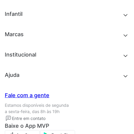
Tênis
Outlet
Novidades
Infantil
Roupas
Chinelos e sandálias
Acessórios
Tênis
Outlet
Novidades
Marcas
Roupas
Roupas
Acessórios
Tênis
Chinelos e sandálias
Institucional
Acessórios
Outlet
Quem somos
Ajuda
Trabalhe conosco
Seja um franqueado
Nossas lojas
Central de Relacionamento
Fale com a gente
Termos de uso
Tipos de entrega
Estamos disponíveis de segunda
Política de privacidade
Formas de pagamento
a sexta-feira, das 8h às 19h
Solicite seus Dados
Solicite seus dados
Entre em contato
Regulamento CRM/ CASHBACK
Baixe o App MVP
Regulamento cupom