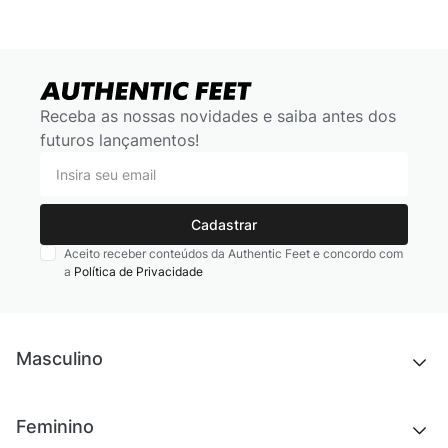
Receba as nossas novidades e saiba antes dos
futuros lançamentos!
Cadastrar
Aceito receber conteúdos da Authentic Feet e concordo com
a
Política de Privacidade
Masculino
Novidades
Feminino
Chinelos e sandálias