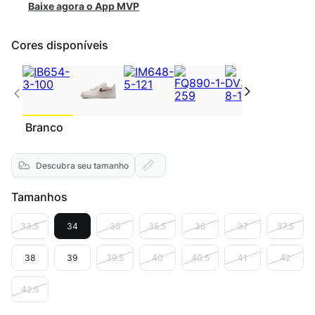
Baixe agora o App MVP
Cores disponíveis
Branco
Descubra seu tamanho
Tamanhos
33.5
34
35
35.5
36
37
37.5
38
39
39.5
40
40.5
41
42
42.5