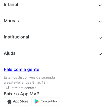
Outlet
Novidades
Infantil
Roupas
Chinelos e sandálias
Acessórios
Tênis
Outlet
Novidades
Marcas
Roupas
Roupas
Acessórios
Tênis
Chinelos e sandálias
Institucional
Acessórios
Outlet
Quem somos
Ajuda
Trabalhe conosco
Seja um franqueado
Nossas lojas
Central de Relacionamento
Fale com a gente
Termos de uso
Tipos de entrega
Estamos disponíveis de segunda
Política de privacidade
Formas de pagamento
a sexta-feira, das 8h às 19h
Solicite seus Dados
Solicite seus dados
Entre em contato
Regulamento CRM/ CASHBACK
Baixe o App MVP
Regulamento cupom