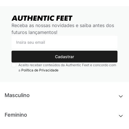
Receba as nossas novidades e saiba antes dos
futuros lançamentos!
Cadastrar
Aceito receber conteúdos da Authentic Feet e concordo com
a
Política de Privacidade
Masculino
Novidades
Feminino
Chinelos e sandálias
Tênis