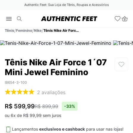
Authentic Feet: Sua Loja de Tênis, Roupas e Acessórios
Tênis
Feminino
Nike
Tênis Nike Air Force 1´07 Mini Jewel Feminino
Tênis Nike Air Force 1´07
Mini Jewel Feminino
IB654-3-100
2
avaliações
R$ 599,99
R$ 899,99
-
33%
ou
6
x de
R$
99
,
99
sem juros
Lançamentos
exclusivos e cashback
para usar nas lojas!