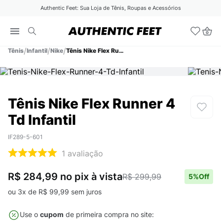
Authentic Feet: Sua Loja de Tênis, Roupas e Acessórios
Tênis
Infantil
Nike
Tênis Nike Flex Runner 4 Td Infantil
Tênis Nike Flex Runner 4
Td Infantil
IF289-5-601
1
avaliação
R$ 284,99
no pix
à vista
R$ 299,99
5
%Off
ou
3
x de
R$
99
,
99
sem juros
Use o
cupom
de primeira compra no site: