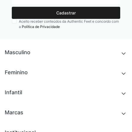
Cadastrar
Aceito receber conteúdos da Authentic Feet e concordo com
a
Política de Privacidade
Masculino
Novidades
Feminino
Chinelos e sandálias
Tênis
Outlet
Novidades
Infantil
Roupas
Chinelos e sandálias
Acessórios
Tênis
Outlet
Novidades
Marcas
Roupas
Roupas
Acessórios
Tênis
Chinelos e sandálias