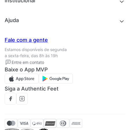
Institucional
Acessórios
Outlet
Quem somos
Ajuda
Trabalhe conosco
Seja um franqueado
Nossas lojas
Central de Relacionamento
Fale com a gente
Termos de uso
Tipos de entrega
Estamos disponíveis de segunda
Política de privacidade
Formas de pagamento
a sexta-feira, das 8h às 19h
Solicite seus Dados
Solicite seus dados
Entre em contato
Regulamento CRM/ CASHBACK
Baixe o App MVP
Regulamento cupom
Siga a Authentic Feet