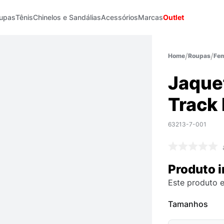
upas
Tênis
Chinelos e Sandálias
Acessórios
Marcas
Outlet
Roupas
Fem
Jaque
Track
63213-7-001
Produto i
Este produto e
Tamanhos