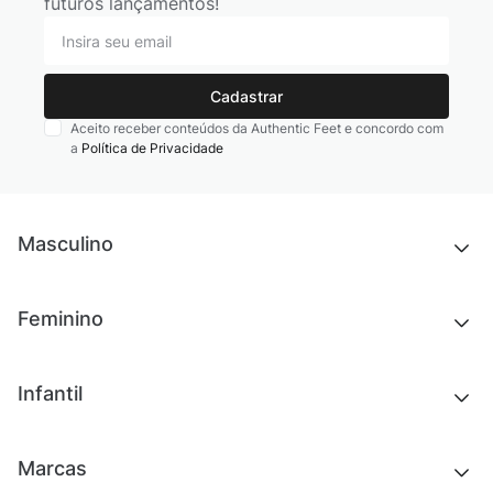
futuros lançamentos!
Cadastrar
Aceito receber conteúdos da Authentic Feet e concordo com
a
Política de Privacidade
Masculino
Novidades
Feminino
Chinelos e sandálias
Tênis
Outlet
Novidades
Infantil
Roupas
Chinelos e sandálias
Acessórios
Tênis
Outlet
Novidades
Marcas
Roupas
Roupas