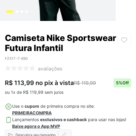
Camiseta Nike Sportswear
Futura Infantil
FZ517-7-690
avaliações
R$ 113,99
no pix
à vista
R$ 119,99
5
%Off
ou
1
x de
R$
119
,
99
sem juros
Use o
cupom
de primeira compra no site:
PRIMEIRACOMPRA
Lançamentos
exclusivos e cashback
para usar nas lojas!
Baixe agora o App MVP
Descubra seu tamanho