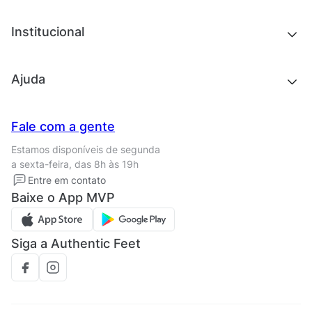
Acessórios
Tênis
Chinelos e sandálias
Institucional
Acessórios
Outlet
Quem somos
Ajuda
Trabalhe conosco
Seja um franqueado
Nossas lojas
Central de Relacionamento
Fale com a gente
Termos de uso
Tipos de entrega
Estamos disponíveis de segunda
Política de privacidade
Formas de pagamento
a sexta-feira, das 8h às 19h
Solicite seus Dados
Solicite seus dados
Entre em contato
Regulamento CRM/ CASHBACK
Baixe o App MVP
Regulamento cupom
Siga a Authentic Feet