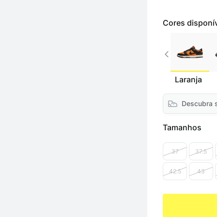
Cores disponí
Laranja
Descubra 
Tamanhos
37
37.5
42.5
43