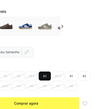
veis
seu tamanho
38
39
39.5
40
40.5
41
42
43.5
44
45
46
47
48
Comprar agora