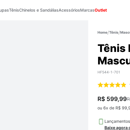
upas
Tênis
Chinelos e Sandálias
Acessórios
Marcas
Outlet
Tênis
Mascu
Tênis
Mascu
HF544-1-701
R$ 599,99
R
ou
6
x de
R$
99
,
Lançamento
Baixe agora