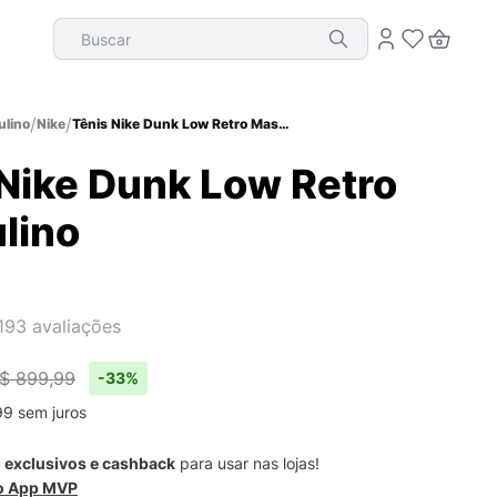
Buscar
lino
Nike
Tênis Nike Dunk Low Retro Masculino
 Nike Dunk Low Retro
lino
193
avaliações
$ 899,99
-
33%
99
sem juros
s
exclusivos e cashback
para usar nas lojas!
 o App MVP