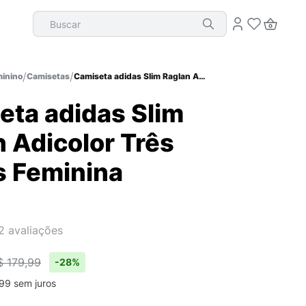
Buscar
inino
Camisetas
Camiseta adidas Slim Raglan Adicolor Três Listras Feminina
eta adidas Slim
 Adicolor Três
s Feminina
2
avaliações
$ 179,99
-
28%
99
sem juros