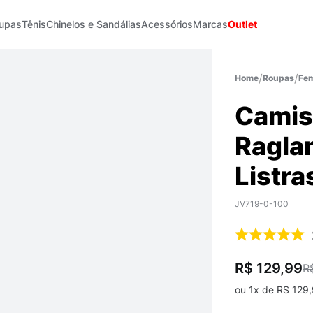
upas
Tênis
Chinelos e Sandálias
Acessórios
Marcas
Outlet
Roupas
Fem
Camis
Raglan
Listra
JV719-0-100
R$ 129,99
R
ou
1
x de
R$
129
,