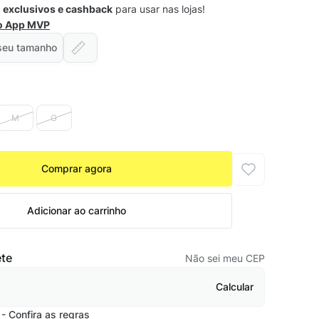
s
exclusivos e cashback
para usar nas lojas!
 o App MVP
seu tamanho
M
G
Comprar agora
Adicionar ao carrinho
ete
Não sei meu CEP
Calcular
- Confira as regras