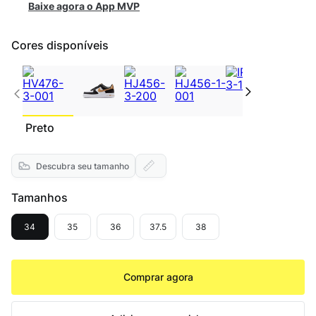
Baixe agora o App MVP
Cores disponíveis
Preto
Descubra seu tamanho
Tamanhos
34
35
36
37.5
38
Comprar agora