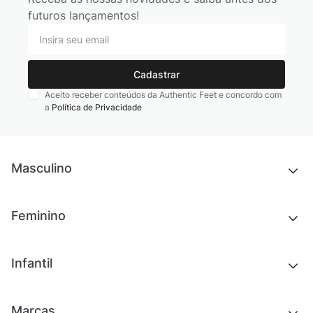
futuros lançamentos!
Cadastrar
Aceito receber conteúdos da Authentic Feet e concordo com
a
Política de Privacidade
Masculino
Novidades
Feminino
Chinelos e sandálias
Tênis
Outlet
Novidades
Infantil
Roupas
Chinelos e sandálias
Acessórios
Tênis
Outlet
Novidades
Marcas