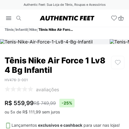
Authentic Feet: Sua Loja de Tênis, Roupas e Acessórios
Tênis
Infantil
Nike
Tênis Nike Air Force 1 Lv8 4 Bg Infantil
Tênis Nike Air Force 1 Lv8
4 Bg Infantil
HV476-3-001
avaliações
R$ 559,99
R$ 749,99
-
25%
ou
5
x de
R$
111
,
99
sem juros
Lançamentos
exclusivos e cashback
para usar nas lojas!