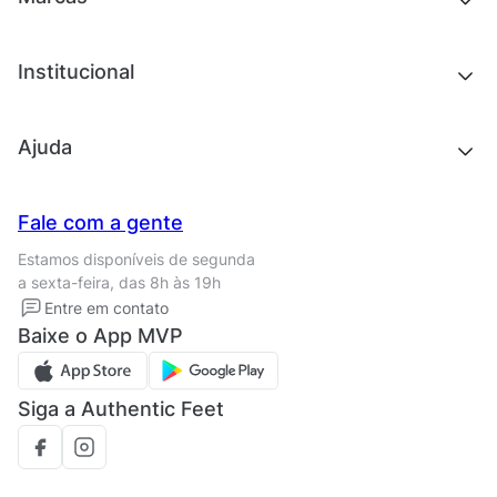
Roupas
Roupas
Acessórios
Tênis
Chinelos e sandálias
Institucional
Acessórios
Outlet
Quem somos
Ajuda
Trabalhe conosco
Seja um franqueado
Nossas lojas
Central de Relacionamento
Fale com a gente
Termos de uso
Tipos de entrega
Estamos disponíveis de segunda
Política de privacidade
Formas de pagamento
a sexta-feira, das 8h às 19h
Solicite seus Dados
Solicite seus dados
Entre em contato
Regulamento CRM/ CASHBACK
Baixe o App MVP
Regulamento cupom
Siga a Authentic Feet