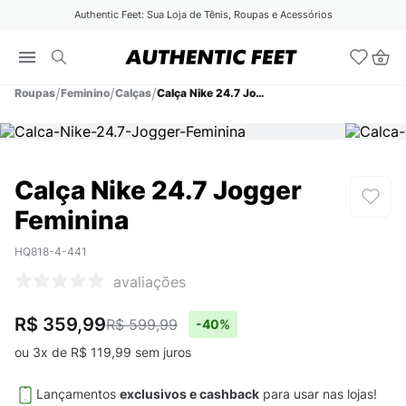
Authentic Feet: Sua Loja de Tênis, Roupas e Acessórios
Roupas
Feminino
Calças
Calça Nike 24.7 Jogger Feminina
Calça Nike 24.7 Jogger
Feminina
HQ818-4-441
avaliações
R$ 359,99
R$ 599,99
-
40%
ou
3
x de
R$
119
,
99
sem juros
Lançamentos
exclusivos e cashback
para usar nas lojas!