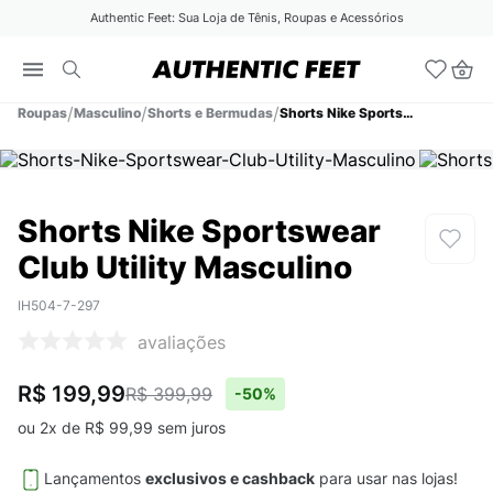
Authentic Feet: Sua Loja de Tênis, Roupas e Acessórios
Roupas
Masculino
Shorts e Bermudas
Shorts Nike Sportswear Club Utility Masculino
Shorts Nike Sportswear
Club Utility Masculino
IH504-7-297
avaliações
R$ 199,99
R$ 399,99
-
50%
ou
2
x de
R$
99
,
99
sem juros
Lançamentos
exclusivos e cashback
para usar nas lojas!