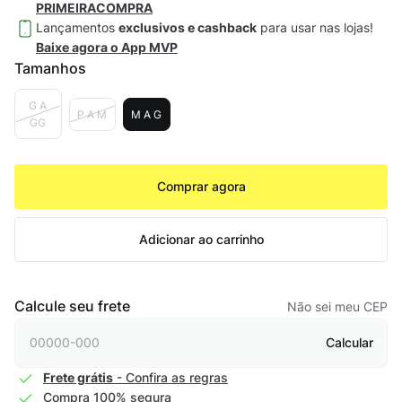
PRIMEIRACOMPRA
Lançamentos
exclusivos e cashback
para usar nas lojas!
Baixe agora o App MVP
Tamanhos
G A
P A M
M A G
GG
Comprar agora
Adicionar ao carrinho
Calcule seu frete
Não sei meu CEP
Calcular
Frete grátis
- Confira as regras
Compra 100% segura