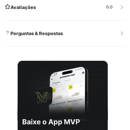
Versatilidade
Avaliações
0.0
Perfeito para ser usado em diversas ocasiões, este
gorro é ideal para complementar seu look athleisure.
Seja para um dia casual no parque ou para um passeio
Perguntas & Respostas
pela cidade, este acessório vai te manter aquecido e
estiloso. O logo do trevo da adidas em metal tonal na
frente adiciona um toque discreto de autenticidade à
peça. Seja para se proteger do frio ou simplesmente
para mostrar seu estilo, este gorro tem tudo o que
você precisa.