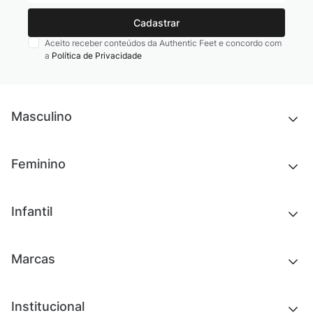
Cadastrar
Aceito receber conteúdos da Authentic Feet e concordo com
a
Política de Privacidade
Masculino
Novidades
Feminino
Chinelos e sandálias
Tênis
Outlet
Novidades
Infantil
Roupas
Chinelos e sandálias
Acessórios
Tênis
Outlet
Novidades
Marcas
Roupas
Roupas
Acessórios
Tênis
Chinelos e sandálias
Institucional