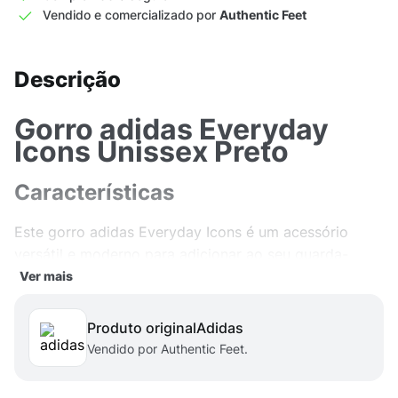
Vendido e comercializado por
Authentic Feet
Descrição
Gorro adidas Everyday
Icons Unissex Preto
Características
Este gorro adidas Everyday Icons é um acessório
versátil e moderno para adicionar ao seu guarda-
roupa. Feito de tecido de malha plain knit, ele é macio
Ver mais
ao toque e proporciona conforto durante os dias
frios. O design minimalista e elegante permite que
Produto original
adidas
você combine facilmente com qualquer estilo de
Vendido por Authentic Feet.
roupa.