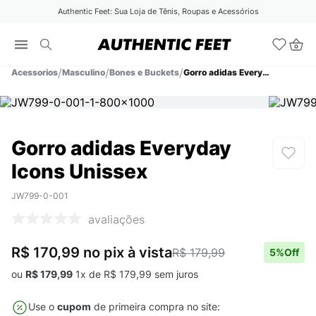
Authentic Feet: Sua Loja de Tênis, Roupas e Acessórios
Acessorios
Masculino
Bones e Buckets
Gorro adidas Everyday Icons Unissex
Gorro adidas Everyday
Icons Unissex
JW799-0-001
avaliações
R$ 170,99
no pix
à vista
R$ 179,99
5
%Off
ou
R$
179
,
99
1
x de
R$
179
,
99
sem juros
Use o
cupom
de primeira compra no site: