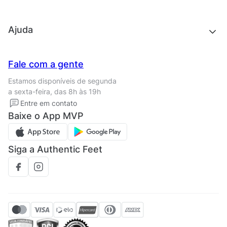
Acessórios
Outlet
Quem somos
Ajuda
Trabalhe conosco
Seja um franqueado
Nossas lojas
Central de Relacionamento
Fale com a gente
Termos de uso
Tipos de entrega
Estamos disponíveis de segunda
Política de privacidade
Formas de pagamento
a sexta-feira, das 8h às 19h
Solicite seus Dados
Solicite seus dados
Entre em contato
Regulamento CRM/ CASHBACK
Baixe o App MVP
Regulamento cupom
Siga a Authentic Feet