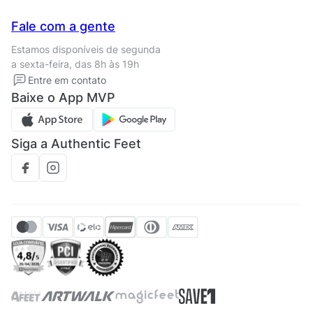
Seja um franqueado
Nossas lojas
Central de Relacionamento
Fale com a gente
Termos de uso
Tipos de entrega
Estamos disponíveis de segunda
Política de privacidade
Formas de pagamento
a sexta-feira, das 8h às 19h
Solicite seus Dados
Solicite seus dados
Entre em contato
Regulamento CRM/ CASHBACK
Baixe o App MVP
Regulamento cupom
Siga a Authentic Feet