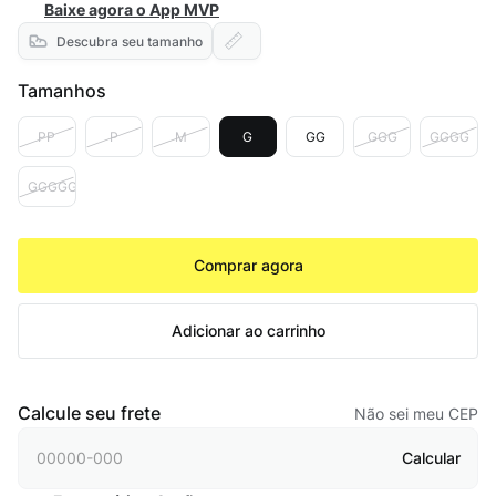
Baixe agora o App MVP
Descubra seu tamanho
Tamanhos
PP
P
M
G
GG
GGG
GGGG
GGGGG
Comprar agora
Adicionar ao carrinho
Calcule seu frete
Não sei meu CEP
Calcular