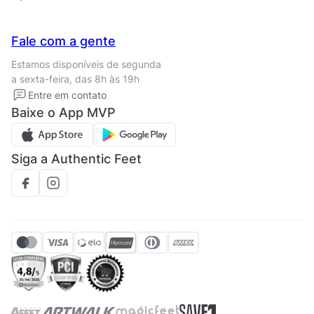
Trabalhe conosco
Seja um franqueado
Nossas lojas
Central de Relacionamento
Fale com a gente
Termos de uso
Tipos de entrega
Estamos disponíveis de segunda
Política de privacidade
Formas de pagamento
a sexta-feira, das 8h às 19h
Solicite seus Dados
Solicite seus dados
Entre em contato
Regulamento CRM/ CASHBACK
Baixe o App MVP
Regulamento cupom
Siga a Authentic Feet