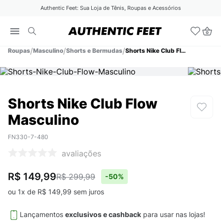
Authentic Feet: Sua Loja de Tênis, Roupas e Acessórios
Roupas
Masculino
Shorts e Bermudas
Shorts Nike Club Flow Masculino
Shorts Nike Club Flow
Masculino
FN330-7-480
avaliações
R$ 149,99
R$ 299,99
-
50%
ou
1
x de
R$
149
,
99
sem juros
Lançamentos
exclusivos e cashback
para usar nas lojas!