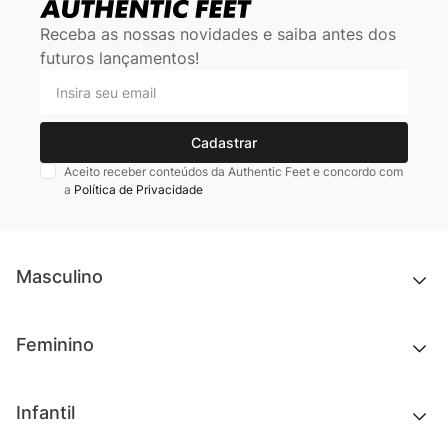
Receba as nossas novidades e saiba antes dos
futuros lançamentos!
Cadastrar
Aceito receber conteúdos da Authentic Feet e concordo com
a
Política de Privacidade
Masculino
Novidades
Feminino
Chinelos e sandálias
Tênis
Outlet
Novidades
Infantil
Roupas
Chinelos e sandálias