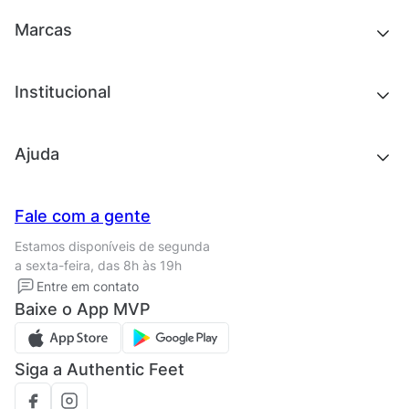
Acessórios
Tênis
Outlet
Novidades
Marcas
Roupas
Roupas
Acessórios
Tênis
Chinelos e sandálias
Institucional
Acessórios
Outlet
Quem somos
Ajuda
Trabalhe conosco
Seja um franqueado
Nossas lojas
Central de Relacionamento
Fale com a gente
Termos de uso
Tipos de entrega
Estamos disponíveis de segunda
Política de privacidade
Formas de pagamento
a sexta-feira, das 8h às 19h
Solicite seus Dados
Solicite seus dados
Entre em contato
Regulamento CRM/ CASHBACK
Baixe o App MVP
Regulamento cupom
Siga a Authentic Feet