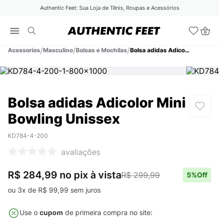
Authentic Feet: Sua Loja de Tênis, Roupas e Acessórios
Acessorios
Masculino
Bolsas e Mochilas
Bolsa adidas Adicolor Mini Bowling Unissex
Bolsa adidas Adicolor Mini
Bowling Unissex
KD784-4-200
avaliações
R$ 284,99
no pix
à vista
R$ 299,99
5
%Off
ou
3
x de
R$
99
,
99
sem juros
Use o
cupom
de primeira compra no site: