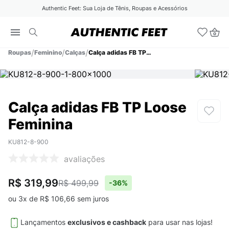
Authentic Feet: Sua Loja de Tênis, Roupas e Acessórios
Roupas
Feminino
Calças
Calça adidas FB TP Loose Feminina
Calça adidas FB TP Loose
Feminina
KU812-8-900
avaliações
R$ 319,99
R$ 499,99
-
36%
ou
3
x de
R$
106
,
66
sem juros
Lançamentos
exclusivos e cashback
para usar nas lojas!