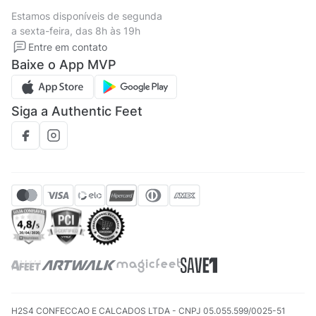
Termos de uso
Tipos de entrega
Estamos disponíveis de segunda
Política de privacidade
Formas de pagamento
a sexta-feira, das 8h às 19h
Solicite seus Dados
Solicite seus dados
Entre em contato
Regulamento CRM/ CASHBACK
Baixe o App MVP
Regulamento cupom
Siga a Authentic Feet
H2S4 CONFECCAO E CALCADOS LTDA - CNPJ 05.055.599/0025-51