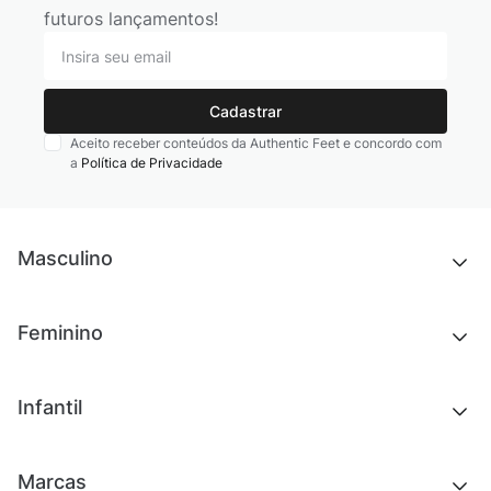
futuros lançamentos!
Cadastrar
Aceito receber conteúdos da Authentic Feet e concordo com
a
Política de Privacidade
Masculino
Novidades
Feminino
Chinelos e sandálias
Tênis
Outlet
Novidades
Infantil
Roupas
Chinelos e sandálias
Acessórios
Tênis
Outlet
Novidades
Marcas