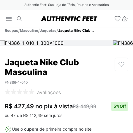
Authentic Feet: Sua Loja de Tênis, Roupas e Acessórios
Roupas
Masculino
Jaquetas
Jaqueta Nike Club Masculina
Jaqueta Nike Club
Masculina
FN386-1-010
avaliações
R$ 427,49
no pix
à vista
R$ 449,99
5
%Off
ou
4
x de
R$
112
,
49
sem juros
Use o
cupom
de primeira compra no site: