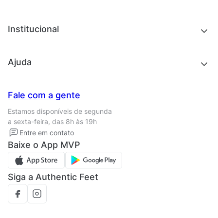
Roupas
Roupas
Acessórios
Tênis
Chinelos e sandálias
Institucional
Acessórios
Outlet
Quem somos
Ajuda
Trabalhe conosco
Seja um franqueado
Nossas lojas
Central de Relacionamento
Fale com a gente
Termos de uso
Tipos de entrega
Estamos disponíveis de segunda
Política de privacidade
Formas de pagamento
a sexta-feira, das 8h às 19h
Solicite seus Dados
Solicite seus dados
Entre em contato
Regulamento CRM/ CASHBACK
Baixe o App MVP
Regulamento cupom
Siga a Authentic Feet