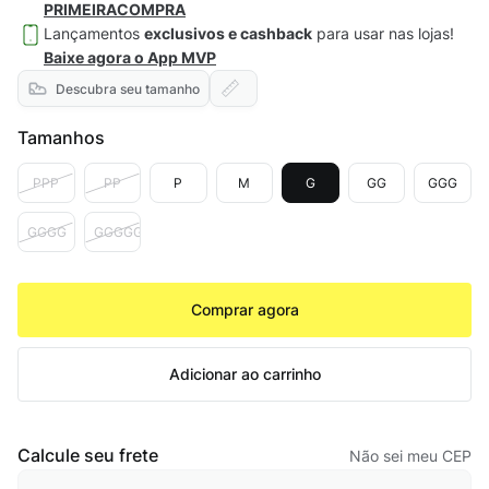
PRIMEIRACOMPRA
Lançamentos
exclusivos e cashback
para usar nas lojas!
Baixe agora o App MVP
Descubra seu tamanho
Tamanhos
PPP
PP
P
M
G
GG
GGG
GGGG
GGGGG
Comprar agora
Adicionar ao carrinho
Calcule seu frete
Não sei meu CEP