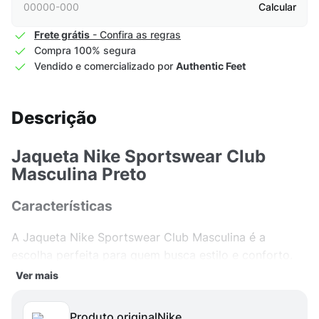
Calcular
Frete grátis
- Confira as regras
Compra 100% segura
Vendido e comercializado por
Authentic Feet
Descrição
Jaqueta Nike Sportswear Club
Masculina Preto
Características
A Jaqueta Nike Sportswear Club Masculina é a
escolha perfeita para quem busca estilo e conforto.
Feita de algodão de alta qualidade, ela proporciona
Ver mais
um toque macio e aconchegante à pele, ideal para os
dias mais frios. Seu design em preto clássico é versátil
Produto original
nike