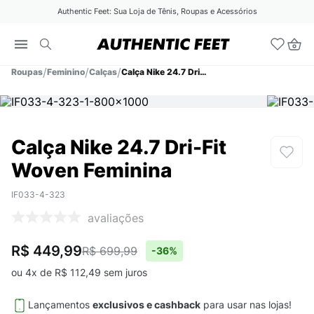
Authentic Feet: Sua Loja de Tênis, Roupas e Acessórios
Roupas
Feminino
Calças
Calça Nike 24.7 Dri-Fit Woven Feminina
Calça Nike 24.7 Dri-Fit
Woven Feminina
IF033-4-323
avaliações
R$ 449,99
R$ 699,99
-
36%
ou
4
x de
R$
112
,
49
sem juros
Lançamentos
exclusivos e cashback
para usar nas lojas!