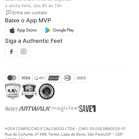
Política de privacidade
Formas de pagamento
a sexta-feira, das 8h às 19h
Solicite seus Dados
Solicite seus dados
Entre em contato
Regulamento CRM/ CASHBACK
Baixe o App MVP
Regulamento cupom
Siga a Authentic Feet
H2S4 CONFECCAO E CALCADOS LTDA - CNPJ 05.055.599/0025-51
Rua do Curtume, nº 499, Terreo, Lapa de Baixo, São Paulo/SP - CEP: