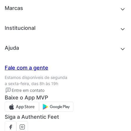
Tênis
Outlet
Novidades
Marcas
Roupas
Roupas
Acessórios
Tênis
Chinelos e sandálias
Institucional
Acessórios
Outlet
Quem somos
Ajuda
Trabalhe conosco
Seja um franqueado
Nossas lojas
Central de Relacionamento
Fale com a gente
Termos de uso
Tipos de entrega
Estamos disponíveis de segunda
Política de privacidade
Formas de pagamento
a sexta-feira, das 8h às 19h
Solicite seus Dados
Solicite seus dados
Entre em contato
Regulamento CRM/ CASHBACK
Baixe o App MVP
Regulamento cupom
Siga a Authentic Feet