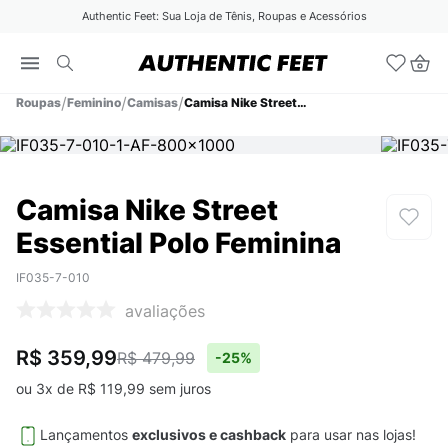
Authentic Feet: Sua Loja de Tênis, Roupas e Acessórios
Roupas
Feminino
Camisas
Camisa Nike Street Essential Polo Feminina
Camisa Nike Street
Essential Polo Feminina
IF035-7-010
avaliações
R$ 359,99
R$ 479,99
-
25%
ou
3
x de
R$
119
,
99
sem juros
Lançamentos
exclusivos e cashback
para usar nas lojas!