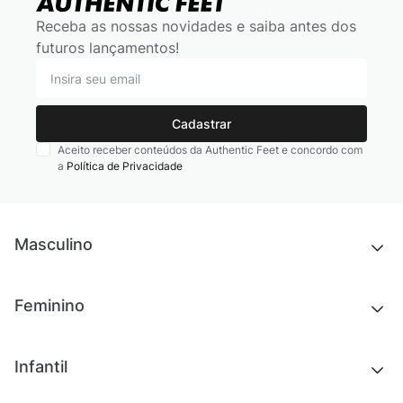
Receba as nossas novidades e saiba antes dos
futuros lançamentos!
Cadastrar
Aceito receber conteúdos da Authentic Feet e concordo com
a
Política de Privacidade
Masculino
Novidades
Feminino
Chinelos e sandálias
Tênis
Outlet
Novidades
Infantil
Roupas
Chinelos e sandálias
Acessórios