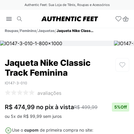
Authentic Feet: Sua Loja de Tênis, Roupas e Acessórios
Roupas
Feminino
Jaquetas
Jaqueta Nike Classic Track Feminina
Jaqueta Nike Classic
Track Feminina
IO147-3-010
avaliações
R$ 474,99
no pix
à vista
R$ 499,99
5
%Off
ou
5
x de
R$
99
,
99
sem juros
Use o
cupom
de primeira compra no site: