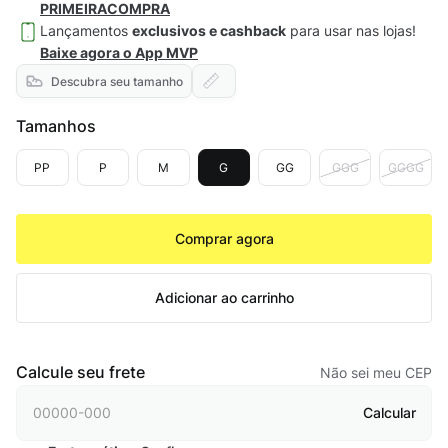
PRIMEIRACOMPRA
Lançamentos
exclusivos e cashback
para usar nas lojas!
Baixe agora o App MVP
Descubra seu tamanho
Tamanhos
PP
P
M
G
GG
GGG
GGGG
Comprar agora
Adicionar ao carrinho
Calcule seu frete
Não sei meu CEP
Calcular