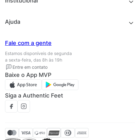
Institucional
Acessórios
Outlet
Quem somos
Ajuda
Trabalhe conosco
Seja um franqueado
Nossas lojas
Central de Relacionamento
Fale com a gente
Termos de uso
Tipos de entrega
Estamos disponíveis de segunda
Política de privacidade
Formas de pagamento
a sexta-feira, das 8h às 19h
Solicite seus Dados
Solicite seus dados
Entre em contato
Regulamento CRM/ CASHBACK
Baixe o App MVP
Regulamento cupom
Siga a Authentic Feet