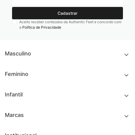
Cadastrar
Aceito receber conteúdos da Authentic Feet e concordo com
a
Política de Privacidade
Masculino
Novidades
Feminino
Chinelos e sandálias
Tênis
Outlet
Novidades
Infantil
Roupas
Chinelos e sandálias
Acessórios
Tênis
Outlet
Novidades
Marcas
Roupas
Roupas
Acessórios
Tênis
Chinelos e sandálias