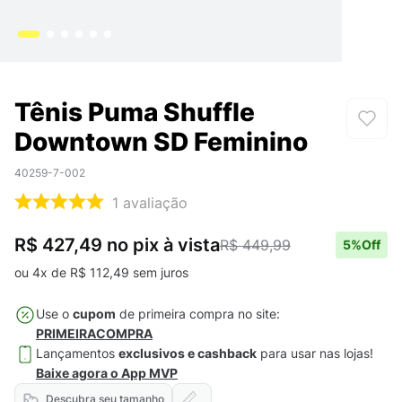
Tênis Puma Shuffle
Downtown SD Feminino
40259-7-002
1
avaliação
R$ 427,49
no pix
à vista
R$ 449,99
5
%Off
ou
4
x de
R$
112
,
49
sem juros
Use o
cupom
de primeira compra no site:
PRIMEIRACOMPRA
Lançamentos
exclusivos e cashback
para usar nas lojas!
Baixe agora o App MVP
Descubra seu tamanho