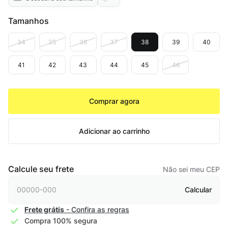
Tamanhos
34
35
36
37
38
39
40
41
42
43
44
45
46
Comprar agora
Adicionar ao carrinho
Calcule seu frete
Não sei meu CEP
Calcular
Frete grátis
- Confira as regras
Compra 100% segura