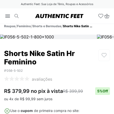
Authentic Feet: Sua Loja de Tênis, Roupas e Acessórios
Roupas
Feminino
Shorts e Bermudas
Shorts Nike Satin Hr Feminino
Shorts Nike Satin Hr
Feminino
IF056-5-502
avaliações
R$ 379,99
no pix
à vista
R$ 399,99
5
%Off
ou
4
x de
R$
99
,
99
sem juros
Use o
cupom
de primeira compra no site: