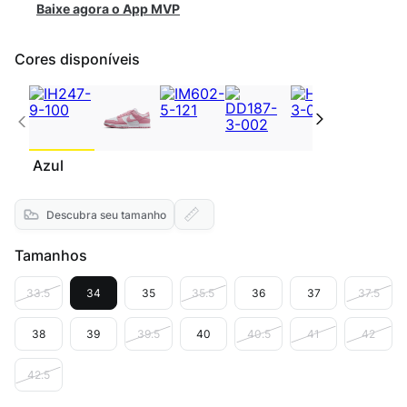
Baixe agora o App MVP
Cores disponíveis
Azul
Descubra seu tamanho
Tamanhos
33.5
34
35
35.5
36
37
37.5
38
39
39.5
40
40.5
41
42
42.5