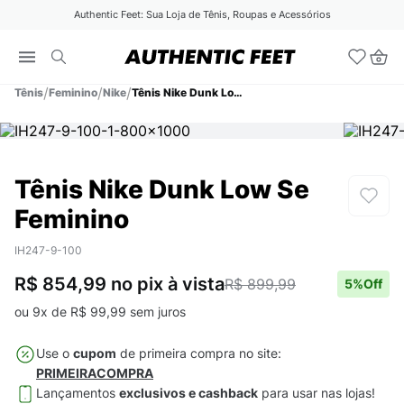
Authentic Feet: Sua Loja de Tênis, Roupas e Acessórios
Tênis
Feminino
Nike
Tênis Nike Dunk Low Se Feminino
Tênis Nike Dunk Low Se
Feminino
IH247-9-100
R$ 854,99
no pix
à vista
R$ 899,99
5
%Off
ou
9
x de
R$
99
,
99
sem juros
Use o
cupom
de primeira compra no site:
PRIMEIRACOMPRA
Lançamentos
exclusivos e cashback
para usar nas lojas!