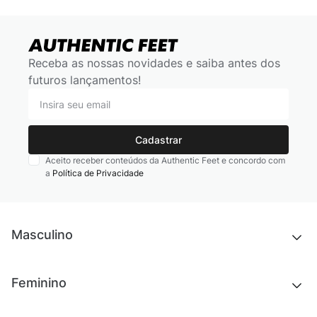
Receba as nossas novidades e saiba antes dos
futuros lançamentos!
Cadastrar
Aceito receber conteúdos da Authentic Feet e concordo com
a
Política de Privacidade
Masculino
Novidades
Feminino
Chinelos e sandálias
Tênis