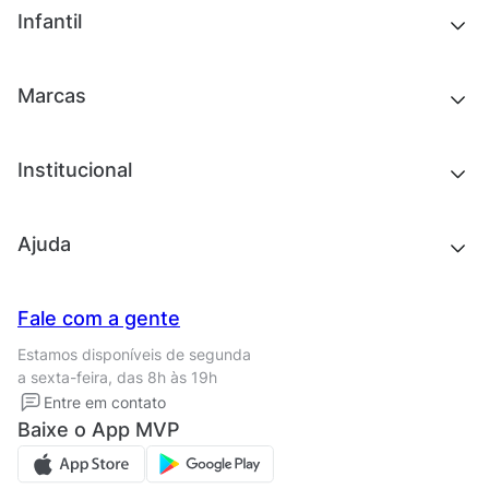
Outlet
Novidades
Infantil
Roupas
Chinelos e sandálias
Acessórios
Tênis
Outlet
Novidades
Marcas
Roupas
Roupas
Acessórios
Tênis
Chinelos e sandálias
Institucional
Acessórios
Outlet
Quem somos
Ajuda
Trabalhe conosco
Seja um franqueado
Nossas lojas
Central de Relacionamento
Fale com a gente
Termos de uso
Tipos de entrega
Estamos disponíveis de segunda
Política de privacidade
Formas de pagamento
a sexta-feira, das 8h às 19h
Solicite seus Dados
Solicite seus dados
Entre em contato
Regulamento CRM/ CASHBACK
Baixe o App MVP
Regulamento cupom