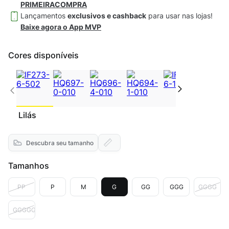
PRIMEIRACOMPRA
Lançamentos
exclusivos e cashback
para usar nas lojas!
Baixe agora o App MVP
Cores disponíveis
Lilás
Descubra seu tamanho
Tamanhos
PP
P
M
G
GG
GGG
GGGG
GGGGG