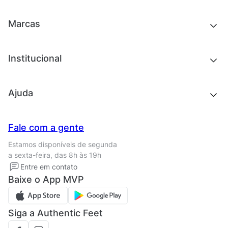
Acessórios
Tênis
Outlet
Novidades
Marcas
Roupas
Roupas
Acessórios
Tênis
Chinelos e sandálias
Institucional
Acessórios
Outlet
Quem somos
Ajuda
Trabalhe conosco
Seja um franqueado
Nossas lojas
Central de Relacionamento
Fale com a gente
Termos de uso
Tipos de entrega
Estamos disponíveis de segunda
Política de privacidade
Formas de pagamento
a sexta-feira, das 8h às 19h
Solicite seus Dados
Solicite seus dados
Entre em contato
Regulamento CRM/ CASHBACK
Baixe o App MVP
Regulamento cupom
Siga a Authentic Feet