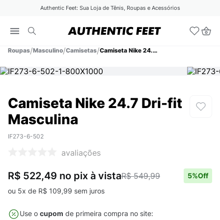
Authentic Feet: Sua Loja de Tênis, Roupas e Acessórios
Roupas
Masculino
Camisetas
Camiseta Nike 24.7 Dri-fit Masculina
Camiseta Nike 24.7 Dri-fit
Masculina
IF273-6-502
avaliações
R$ 522,49
no pix
à vista
R$ 549,99
5
%Off
ou
5
x de
R$
109
,
99
sem juros
Use o
cupom
de primeira compra no site: