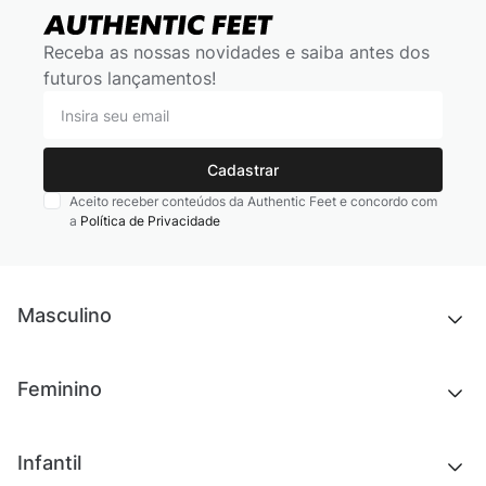
Receba as nossas novidades e saiba antes dos
futuros lançamentos!
Cadastrar
Aceito receber conteúdos da Authentic Feet e concordo com
a
Política de Privacidade
Masculino
Novidades
Feminino
Chinelos e sandálias
Tênis
Outlet
Novidades
Infantil
Roupas
Chinelos e sandálias