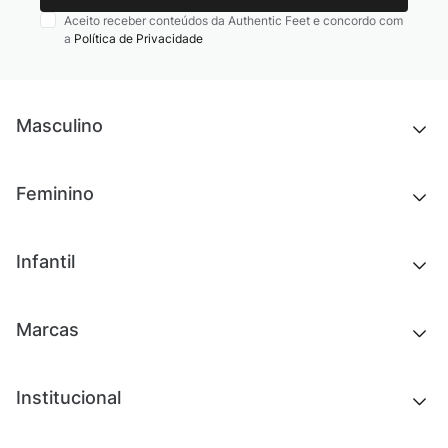
Aceito receber conteúdos da Authentic Feet e concordo com
a
Política de Privacidade
Masculino
Novidades
Feminino
Chinelos e sandálias
Tênis
Outlet
Novidades
Infantil
Roupas
Chinelos e sandálias
Acessórios
Tênis
Outlet
Novidades
Marcas
Roupas
Roupas
Acessórios
Tênis
Chinelos e sandálias
Institucional
Acessórios
Outlet