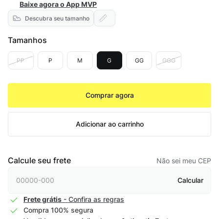
Baixe agora o App MVP
Descubra seu tamanho
Tamanhos
PP
P
M
G
GG
GGG
Comprar agora
Adicionar ao carrinho
Calcule seu frete
Não sei meu CEP
Calcular
Frete grátis
- Confira as regras
Compra 100% segura