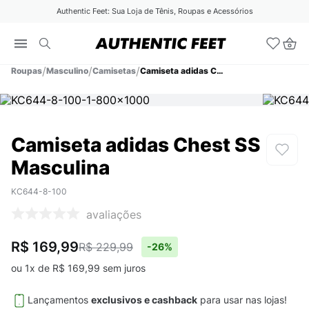
Authentic Feet: Sua Loja de Tênis, Roupas e Acessórios
Roupas
Masculino
Camisetas
Camiseta adidas Chest SS Masculina
Camiseta adidas Chest SS
Masculina
KC644-8-100
avaliações
R$ 169,99
R$ 229,99
-
26%
ou
1
x de
R$
169
,
99
sem juros
Lançamentos
exclusivos e cashback
para usar nas lojas!