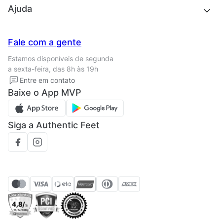
Quem somos
Ajuda
Trabalhe conosco
Seja um franqueado
Nossas lojas
Central de Relacionamento
Fale com a gente
Termos de uso
Tipos de entrega
Estamos disponíveis de segunda
Política de privacidade
Formas de pagamento
a sexta-feira, das 8h às 19h
Solicite seus Dados
Solicite seus dados
Entre em contato
Regulamento CRM/ CASHBACK
Baixe o App MVP
Regulamento cupom
Siga a Authentic Feet