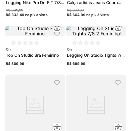
Legging Nike Pro Dri-FIT 7/8
Calça adidas Jeans Cobra
Feminina
Feminina
R$ 349,99
R$ 699,99
R$ 332,49
no pix
à vista
R$ 664,99
no pix
à vista
on
on
Top On Studio Bra Feminino
Legging On Studio Tights 7/8
2 Feminina
R$ 369,99
R$ 699,99