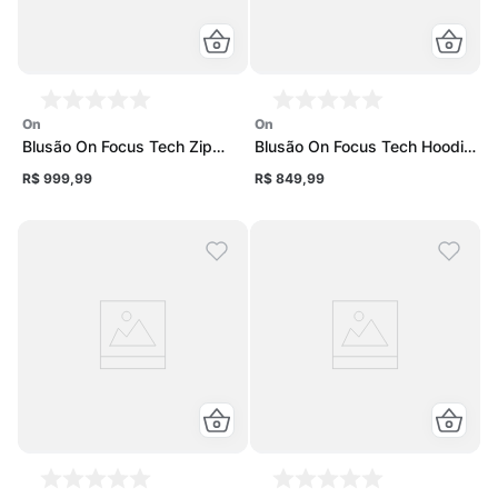
on
on
Blusão On Focus Tech Zip
Blusão On Focus Tech Hoodie
Hoodie 1 Feminino
1 Feminino
R$ 999,99
R$ 849,99