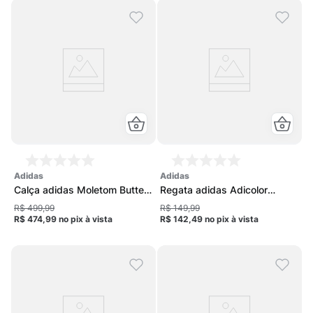
adidas
adidas
Calça adidas Moletom Butter
Regata adidas Adicolor
Wide Feminina
Feminina
R$ 499,99
R$ 149,99
R$ 474,99
no pix
à vista
R$ 142,49
no pix
à vista