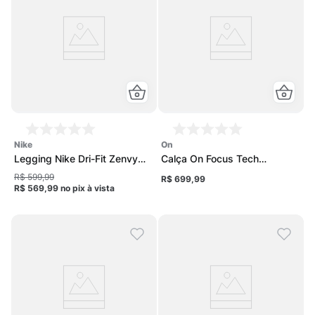
nike
on
Legging Nike Dri-Fit Zenvy
Calça On Focus Tech
7/8 Feminina
Sweatpants 1 Feminina
R$ 599,99
R$ 699,99
R$ 569,99
no pix
à vista