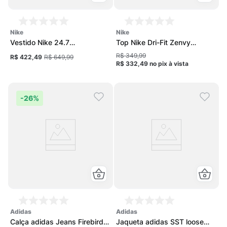
nike
nike
Vestido Nike 24.7
Top Nike Dri-Fit Zenvy
ImpossiblySoft Feminino
Feminino
R$ 349,99
R$ 422,49
R$ 649,99
R$ 332,49
no pix
à vista
-
26%
adidas
adidas
Calça adidas Jeans Firebird
Jaqueta adidas SST loose