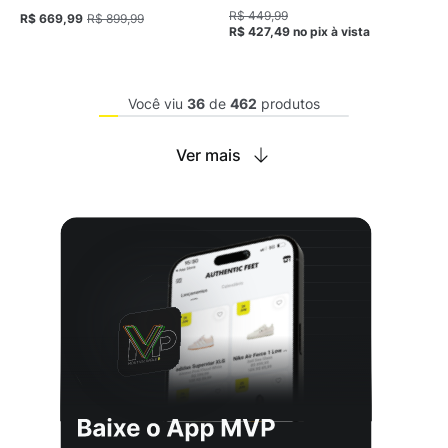
Aop Oversized Feminina
Feminina
R$ 449,99
R$ 669,99
R$ 899,99
R$ 427,49
no pix
à vista
Você viu
36
de
462
produtos