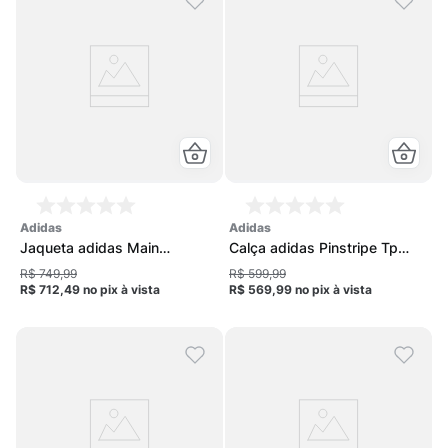
adidas
adidas
Jaqueta adidas Main
Calça adidas Pinstripe Tp
Originals feminina
Feminina
R$ 749,99
R$ 599,99
R$ 712,49
no pix
à vista
R$ 569,99
no pix
à vista