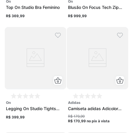
on
on
Top On Studio Bra Feminino
Blusão On Focus Tech Zip
Hoodie 1 Feminino
R$ 369,99
R$ 999,99
on
adidas
Legging On Studio Tights
Camiseta adidas Adicolor
Feminina
Feminina
R$ 179,99
R$ 399,99
R$ 170,99
no pix
à vista