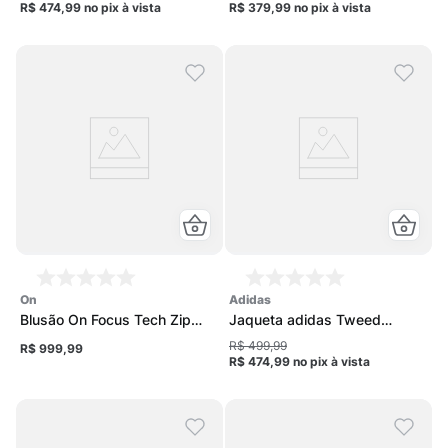
R$ 474,99
no pix
à vista
R$ 379,99
no pix
à vista
on
adidas
Blusão On Focus Tech Zip
Jaqueta adidas Tweed
Hoodie 1 Feminino
Classic Feminina
R$ 499,99
R$ 999,99
R$ 474,99
no pix
à vista