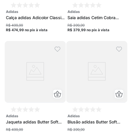
adidas
adidas
Calça adidas Adicolor Classic
Saia adidas Cetim Cobra
Tweed Feminina
Feminina
R$ 499,99
R$ 399,99
R$ 474,99
no pix
à vista
R$ 379,99
no pix
à vista
adidas
adidas
Jaqueta adidas Butter Soft
Blusão adidas Butter Soft
Slim Feminina
Cropped Feminino
R$ 499,99
R$ 399,99