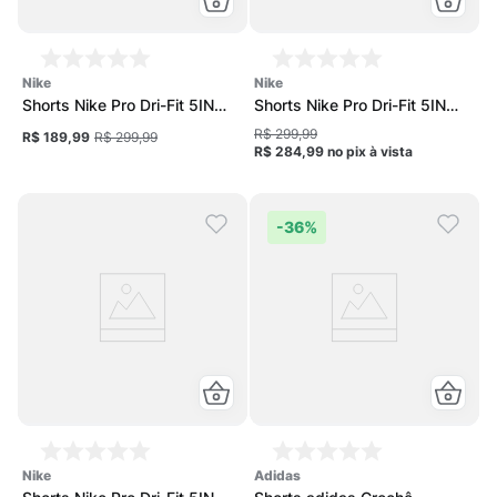
nike
nike
Shorts Nike Pro Dri-Fit 5IN
Shorts Nike Pro Dri-Fit 5IN
Feminino
Feminino
R$ 299,99
R$ 189,99
R$ 299,99
R$ 284,99
no pix
à vista
-
36%
nike
adidas