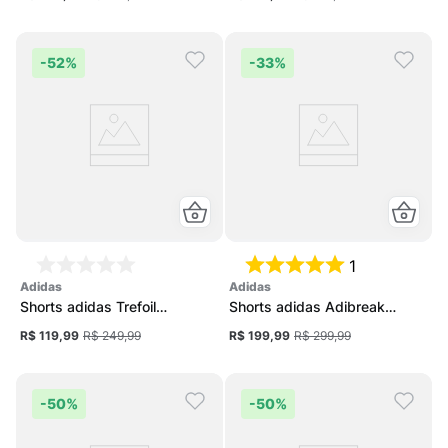
-
52%
-
33%
1
adidas
adidas
Shorts adidas Trefoil
Shorts adidas Adibreak
Essentials Feminino
Feminino
R$ 119,99
R$ 249,99
R$ 199,99
R$ 299,99
-
50%
-
50%