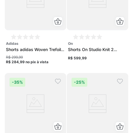
adidas
on
Shorts adidas Woven Trefoil
Shorts On Studio Knit 2
Essentials Feminino
Feminino
R$ 299,99
R$ 599,99
R$ 284,99
no pix
à vista
-
35%
-
25%