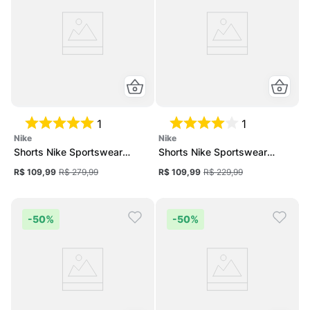
1
1
nike
nike
Shorts Nike Sportswear
Shorts Nike Sportswear
Woven Feminino
Classics Feminino
R$ 109,99
R$ 279,99
R$ 109,99
R$ 229,99
-
50%
-
50%