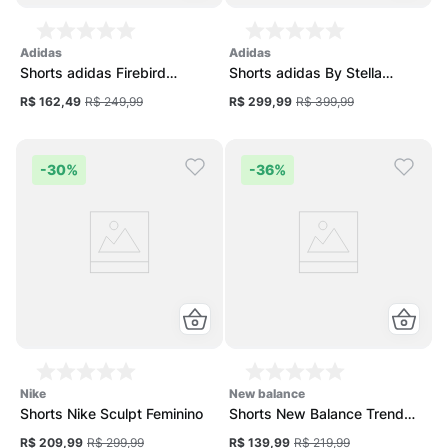
adidas
adidas
Shorts adidas Firebird
Shorts adidas By Stella
Adicolor Feminina
McCartney Feminino
R$ 162,49
R$ 249,99
R$ 299,99
R$ 399,99
-
30%
-
36%
nike
new balance
Shorts Nike Sculpt Feminino
Shorts New Balance Trend
Small Logo Feminino
R$ 209,99
R$ 299,99
R$ 139,99
R$ 219,99