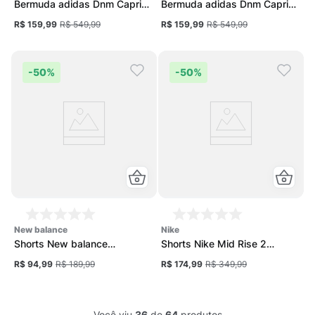
Bermuda adidas Dnm Capri
Bermuda adidas Dnm Capri
Feminna
Feminna
R$ 159,99
R$ 549,99
R$ 159,99
R$ 549,99
-
50%
-
50%
new balance
nike
Shorts New balance
Shorts Nike Mid Rise 2
Essentials Pocket Feminino
Feminino
R$ 94,99
R$ 189,99
R$ 174,99
R$ 349,99
Você viu
36
de
64
produtos