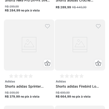
Shorts Nike Pro Dri-Fit 5IN
Shorts adidas Crochê
Feminino
Feminino
R$ 299,99
R$ 289,99
R$ 449,99
R$ 284,99
no pix
à vista
adidas
adidas
Shorts adidas Sprinter
Shorts adidas Firebird Lo
Feminino
Feminino
R$ 399,99
R$ 699,99
R$ 379,99
no pix
à vista
R$ 664,99
no pix
à vista