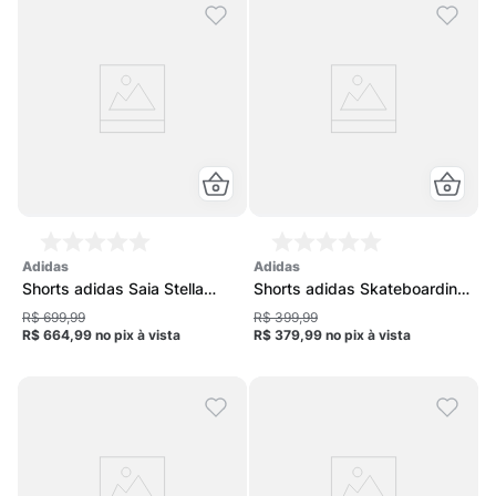
adidas
adidas
Shorts adidas Saia Stella
Shorts adidas Skateboarding
McCartney Feminino
Unissex
R$ 699,99
R$ 399,99
R$ 664,99
no pix
à vista
R$ 379,99
no pix
à vista