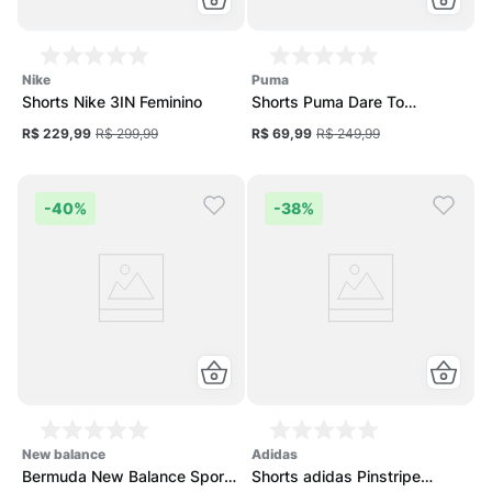
nike
puma
Shorts Nike 3IN Feminino
Shorts Puma Dare To
Feminino
R$ 229,99
R$ 299,99
R$ 69,99
R$ 249,99
-
40%
-
38%
new balance
adidas
Bermuda New Balance Sport
Shorts adidas Pinstripe