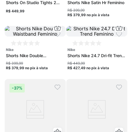
Shorts On Studio Tights 2
Shorts Nike Satin Hr Feminino
Feminino
R$ 399,99
R$ 449,99
R$ 379,99
no pix
à vista
nike
nike
Shorts Nike Double
Shorts Nike 24.7 Dri-fit Trend
Waistband Feminino
Feminino
R$ 399,99
R$ 449,99
R$ 379,99
no pix
à vista
R$ 427,49
no pix
à vista
-
37%