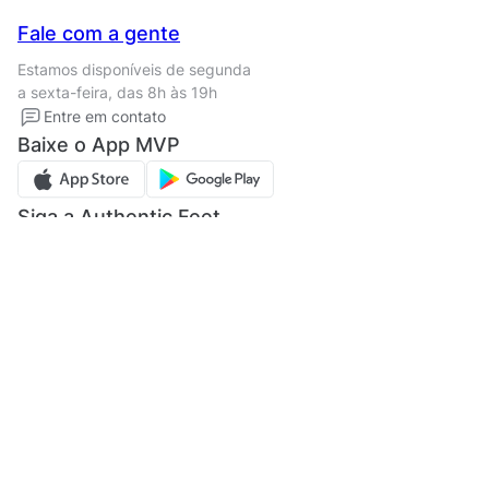
Seja um franqueado
Nossas lojas
Central de Relacionamento
Fale com a gente
Termos de uso
Tipos de entrega
Estamos disponíveis de segunda
Política de privacidade
Formas de pagamento
a sexta-feira, das 8h às 19h
Solicite seus Dados
Solicite seus dados
Entre em contato
Regulamento CRM/ CASHBACK
Baixe o App MVP
Regulamento cupom
Siga a Authentic Feet