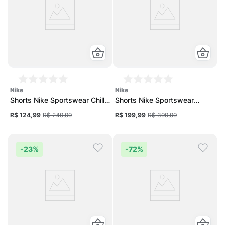
nike
nike
Shorts Nike Sportswear Chill
Shorts Nike Sportswear
Knit Feminino
Collection Feminina
R$ 124,99
R$ 249,99
R$ 199,99
R$ 399,99
-
23%
-
72%