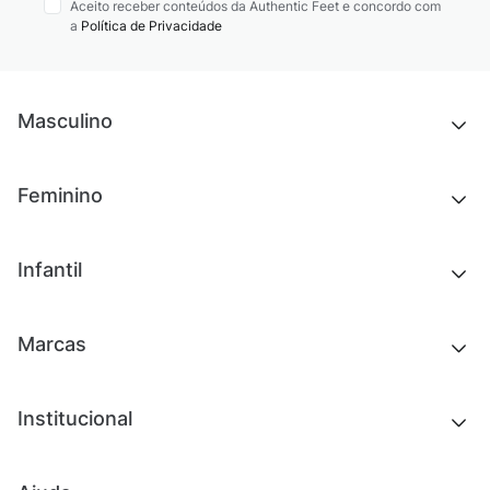
Aceito receber conteúdos da Authentic Feet e concordo com
a
Política de Privacidade
Masculino
Novidades
Feminino
Chinelos e sandálias
Tênis
Outlet
Novidades
Infantil
Roupas
Chinelos e sandálias
Acessórios
Tênis
Outlet
Novidades
Marcas
Roupas
Roupas
Acessórios
Tênis
Chinelos e sandálias
Institucional
Acessórios
Outlet
Quem somos