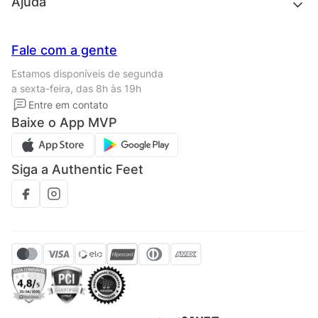
Ajuda
Trabalhe conosco
Seja um franqueado
Nossas lojas
Central de Relacionamento
Fale com a gente
Termos de uso
Tipos de entrega
Estamos disponíveis de segunda
Política de privacidade
Formas de pagamento
a sexta-feira, das 8h às 19h
Solicite seus Dados
Solicite seus dados
Entre em contato
Regulamento CRM/ CASHBACK
Baixe o App MVP
Regulamento cupom
Siga a Authentic Feet