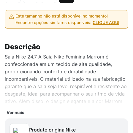
Este tamanho não está disponível no momento!
Encontre opções similares disponíveis:
CLIQUE AQUI
Descrição
Saia Nike 24.7 A Saia Nike Feminina Marrom é
confeccionada em um tecido de alta qualidade,
proporcionando conforto e durabilidade
incomparáveis. O material utilizado na sua fabricação
garante que a saia seja leve, respirável e resistente ao
desgaste, ideal para acompanhar o seu ritmo de vida
ativo. Além disso, o design elegante e a cor Marrom
conferem um toque de sofisticação ao seu visual
Ver mais
esportivo, permitindo que você esteja sempre na
moda, seja na academia ou no dia a dia.
Produto original
nike