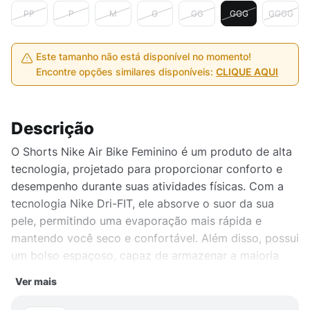
PP
P
M
G
GG
GGG
GGGG
Este tamanho não está disponível no momento!
Encontre opções similares disponíveis:
CLIQUE AQUI
Descrição
O Shorts Nike Air Bike Feminino é um produto de alta
tecnologia, projetado para proporcionar conforto e
desempenho durante suas atividades físicas. Com a
tecnologia Nike Dri-FIT, ele absorve o suor da sua
pele, permitindo uma evaporação mais rápida e
mantendo você seco e confortável. Além disso, possui
um bolso espaçoso, capaz de armazenar a maioria
dos modelos de celular. Feito com corpo em 80%
Ver mais
poliéster e 20% spandex, e forro reforçado em 100%
poliéster, garantindo durabilidade e resistência. Ideal