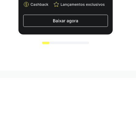
Receba as nossas novidades e saiba antes dos
futuros lançamentos!
Cadastrar
Aceito receber conteúdos da Authentic Feet e concordo com