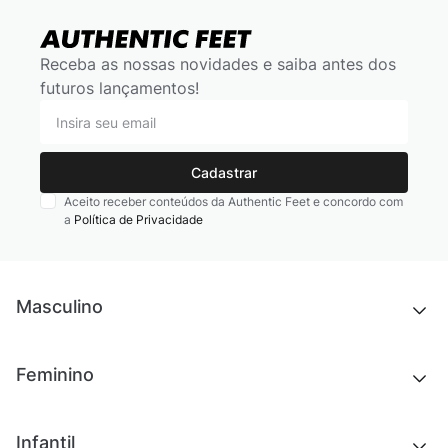
Receba as nossas novidades e saiba antes dos
futuros lançamentos!
Cadastrar
Aceito receber conteúdos da Authentic Feet e concordo com
a
Política de Privacidade
Masculino
Novidades
Feminino
Chinelos e sandálias
Tênis
Outlet
Novidades
Infantil