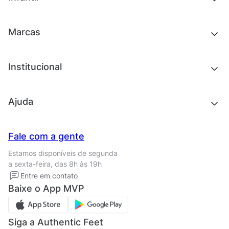
Roupas
Chinelos e sandálias
Acessórios
Tênis
Outlet
Novidades
Marcas
Roupas
Roupas
Acessórios
Tênis
Chinelos e sandálias
Institucional
Acessórios
Outlet
Quem somos
Ajuda
Trabalhe conosco
Seja um franqueado
Nossas lojas
Central de Relacionamento
Fale com a gente
Termos de uso
Tipos de entrega
Estamos disponíveis de segunda
Política de privacidade
Formas de pagamento
a sexta-feira, das 8h às 19h
Solicite seus Dados
Solicite seus dados
Entre em contato
Regulamento CRM/ CASHBACK
Baixe o App MVP
Regulamento cupom
Siga a Authentic Feet