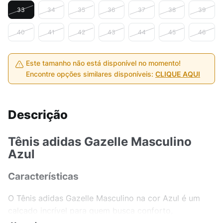
33
34
35
36
37
38
39
40
41
42
43
44
45
46
Este tamanho não está disponível no momento!
Encontre opções similares disponíveis:
CLIQUE AQUI
Descrição
Tênis adidas Gazelle Masculino
Azul
Características
O Tênis adidas Gazelle Masculino na cor Azul é um
calçado incrível para quem busca conforto,
durabilidade e estilo. Feito com material de alta