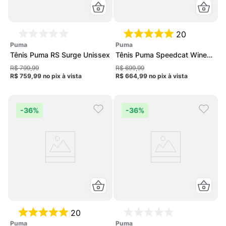
20
puma
puma
Tênis Puma RS Surge Unissex
Tênis Puma Speedcat Wine
Club Unissex
R$ 799,99
R$ 699,99
R$ 759,99
no pix
à vista
R$ 664,99
no pix
à vista
-
36%
-
36%
20
puma
puma