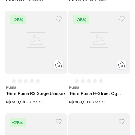
-
25%
-
35%
puma
puma
Tênis Puma RS Surge Unissex
Tênis Puma H-Street Og
Unissex
R$ 599,99
R$ 799,99
R$ 389,99
R$ 599,99
-
25%