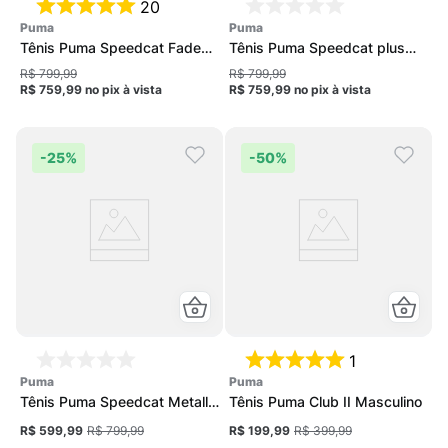
20
puma
puma
Tênis Puma Speedcat Faded
Tênis Puma Speedcat plus
Unissex
Unissex
R$ 799,99
R$ 799,99
R$ 759,99
no pix
à vista
R$ 759,99
no pix
à vista
-
25%
-
50%
1
puma
puma
Tênis Puma Speedcat Metallic
Tênis Puma Club II Masculino
Unissex
R$ 599,99
R$ 799,99
R$ 199,99
R$ 399,99