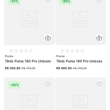
-
51%
-
35%
puma
puma
Tênis Puma 180 Pro Unissex
Tênis Puma 180 Pro Unissex
R$ 369,99
R$ 749,99
R$ 489,99
R$ 749,99
-
35%