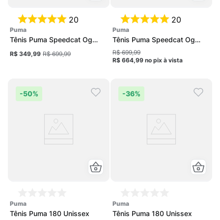
20
20
puma
puma
Tênis Puma Speedcat Og
Tênis Puma Speedcat Og
Unissex
Unissex
R$ 699,99
R$ 349,99
R$ 699,99
R$ 664,99
no pix
à vista
-
50%
-
36%
puma
puma
Tênis Puma 180 Unissex
Tênis Puma 180 Unissex