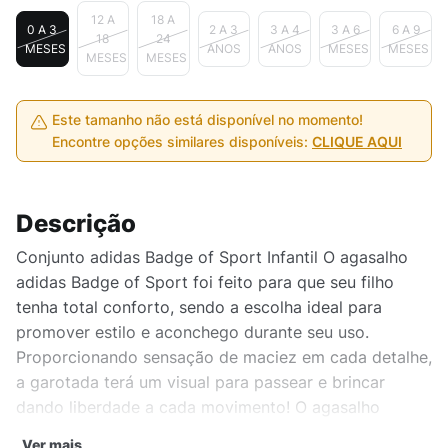
12 A
18 A
0 A 3
2 A 3
3 A 4
3 A 6
6 A 9
18
24
MESES
ANOS
ANOS
MESES
MESES
MESES
MESES
Este tamanho não está disponível no momento!
Encontre opções similares disponíveis:
CLIQUE AQUI
Descrição
Conjunto adidas Badge of Sport Infantil O agasalho
adidas Badge of Sport foi feito para que seu filho
tenha total conforto, sendo a escolha ideal para
promover estilo e aconchego durante seu uso.
Proporcionando sensação de maciez em cada detalhe,
a garotada terá um visual para passear e brincar
dando liberdade a cada movimento! O agasalho
infantil é confeccionado em algodão, tecido leve e
Ver mais