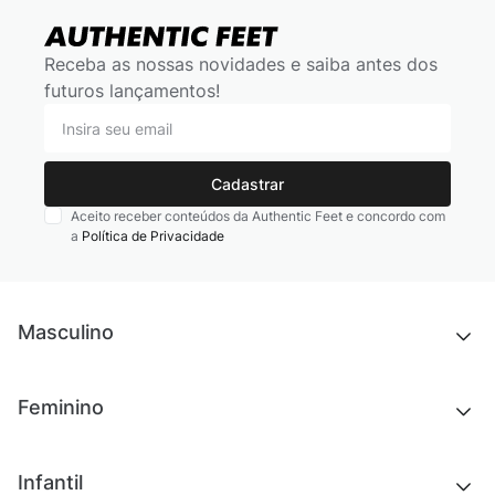
Receba as nossas novidades e saiba antes dos
futuros lançamentos!
Cadastrar
Aceito receber conteúdos da Authentic Feet e concordo com
a
Política de Privacidade
Masculino
Novidades
Feminino
Chinelos e sandálias
Tênis
Outlet
Novidades
Infantil