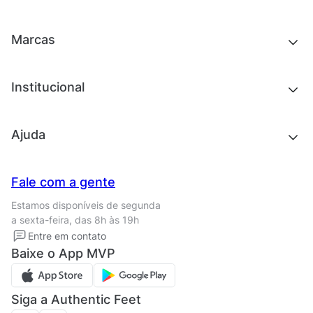
Roupas
Chinelos e sandálias
Acessórios
Tênis
Outlet
Novidades
Marcas
Roupas
Roupas
Acessórios
Tênis
Chinelos e sandálias
Institucional
Acessórios
Outlet
Quem somos
Ajuda
Trabalhe conosco
Seja um franqueado
Nossas lojas
Central de Relacionamento
Fale com a gente
Termos de uso
Tipos de entrega
Estamos disponíveis de segunda
Política de privacidade
Formas de pagamento
a sexta-feira, das 8h às 19h
Solicite seus Dados
Solicite seus dados
Entre em contato
Regulamento CRM/ CASHBACK
Baixe o App MVP
Regulamento cupom
Siga a Authentic Feet