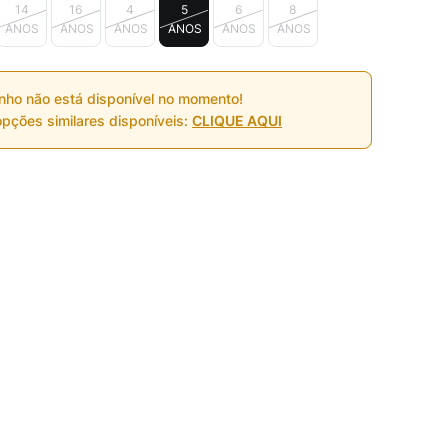
14
16
4
5
6
8
ANOS
ANOS
ANOS
ANOS
ANOS
ANOS
nho não está disponível no momento!
pções similares disponíveis:
CLIQUE AQUI