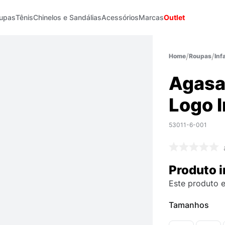
upas
Tênis
Chinelos e Sandálias
Acessórios
Marcas
Outlet
Roupas
Infa
Agasa
Logo I
53011-6-001
Produto i
Este produto e
Tamanhos