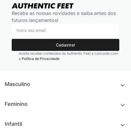
Receba as nossas novidades e saiba antes dos
futuros lançamentos!
Cadastrar
Aceito receber conteúdos da Authentic Feet e concordo com
a
Política de Privacidade
Masculino
Novidades
Feminino
Chinelos e sandálias
Tênis
Outlet
Novidades
Infantil
Roupas
Chinelos e sandálias