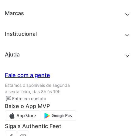
Acessórios
Tênis
Outlet
Novidades
Marcas
Roupas
Roupas
Acessórios
Tênis
Chinelos e sandálias
Institucional
Acessórios
Outlet
Quem somos
Ajuda
Trabalhe conosco
Seja um franqueado
Nossas lojas
Central de Relacionamento
Fale com a gente
Termos de uso
Tipos de entrega
Estamos disponíveis de segunda
Política de privacidade
Formas de pagamento
a sexta-feira, das 8h às 19h
Solicite seus Dados
Solicite seus dados
Entre em contato
Regulamento CRM/ CASHBACK
Baixe o App MVP
Regulamento cupom
Siga a Authentic Feet