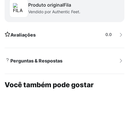
Produto original
fila
Vendido por Authentic Feet.
Avaliações
0.0
Perguntas & Respostas
Você também pode gostar